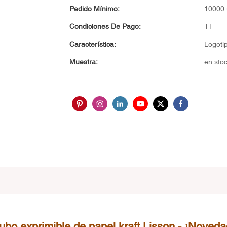
Pedido Mínimo:
10000 
Condiciones De Pago:
TT
Característica:
Logotip
Muestra:
en sto
ubo exprimible de papel kraft Lisson - ¡Noveda