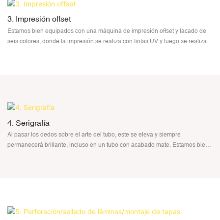
3. Impresión offset
Estamos bien equipados con una máquina de impresión offset y lacado de
seis colores, donde la impresión se realiza con tintas UV y luego se realiza
un lacado UV para brindar las mejores propiedades.
Con buena adherencia, la impresión offset es adecuada para la impresión
multicolor y la impresión en bloques grandes.
4. Serigrafía
Al pasar los dedos sobre el arte del tubo, este se eleva y siempre
permanecerá brillante, incluso en un tubo con acabado mate. Estamos bien
equipados con máquina de serigrafía de 6 colores.
Con una buena sensación estéreo y un fuerte poder de cobertura, la
serigrafía también puede reflejar colores vivos en el tubo de color y la
diferencia de color es menor.