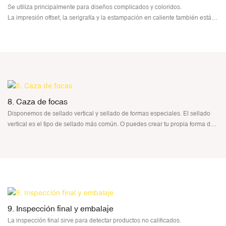
Se utiliza principalmente para diseños complicados y coloridos.
La impresión offset, la serigrafía y la estampación en caliente también están
disponibles en las etiquetas. El etiquetado como opción de decoración le
brinda mayor libertad a la hora de preparar el concepto del diseño de la obra
de arte.
El efecto del etiquetado es el etiquetado de distancia y el etiquetado
superpuesto.
8. Caza de focas
Disponemos de sellado vertical y sellado de formas especiales. El sellado
vertical es el tipo de sellado más común. O puedes crear tu propia forma de
sellado. Cualquier forma está disponible
9. Inspección final y embalaje
La inspección final sirve para detectar productos no calificados.