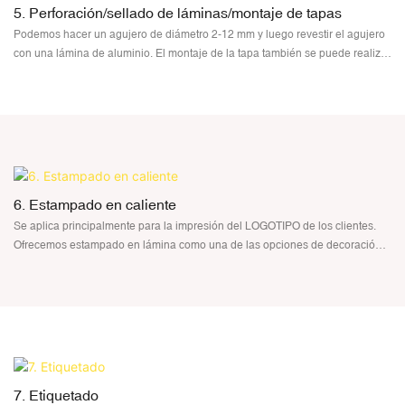
5. Perforación/sellado de láminas/montaje de tapas
Podemos hacer un agujero de diámetro 2-12 mm y luego revestir el agujero
con una lámina de aluminio. El montaje de la tapa también se puede realizar
a máquina.
Es decir, podemos perforar, sellar con papel de aluminio y ensamblar la tapa
en la misma máquina.
6. Estampado en caliente
Se aplica principalmente para la impresión del LOGOTIPO de los clientes.
Ofrecemos estampado en lámina como una de las opciones de decoración,
que agrega glamour a su producto. El estampado en caliente es el proceso
en el cual se transfieren imágenes doradas, plateadas o en color desde la
lámina al tubo a través de una matriz de caucho de silicona caliente. La
estampación en caliente se puede realizar tanto en la tapa como en el tubo.
Un área pequeña y simple de laminado da mejores resultados en los tubos
7. Etiquetado