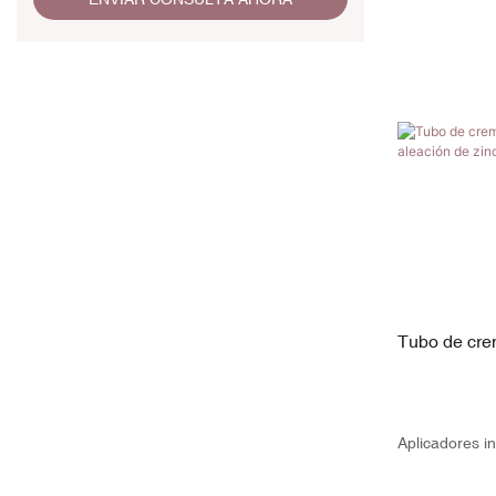
Tubo de cre
bola de alea
19 mm de di
Aplicadores i