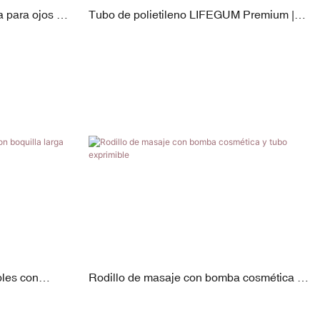
 para ojos sin
Tubo de polietileno LIFEGUM Premium |
 de vibración
19 mm de diámetro | 5–30 ml | Aplicador de
 de zinc +
acero + tapa de PETG
bles con
Rodillo de masaje con bomba cosmética y
tubo exprimible