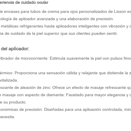
eriencia de cuidado ocular
de envases para tubos de crema para ojos personalizados de Lisson está
ología de aplicador avanzada y una elaboración de precisión.
etálicas refrigerantes hasta aplicadores inteligentes con vibración y 
a de cuidado de la piel superior que sus clientes pueden sentir.
del aplicador:
vibrador de microcorriente: Estimula suavemente la piel con pulsos finos
térmico: Proporciona una sensación cálida y relajante que distiende la z
vitalizada.
escante de aleación de zinc: Ofrece un efecto de masaje refrescante qu
 masaje con aspecto de diamante: Facetado para mayor elegancia y c
e su producto.
onómicas de precisión: Diseñadas para una aplicación controlada, mini
ecesita.