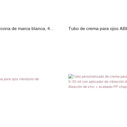
icona de marca blanca, 4
Tubo de crema para ojos AB
n punta de cero grados, para
5–30 ml, tapón de rosca PP, 
 y crema para ojos.
zinc y interruptor de silicona