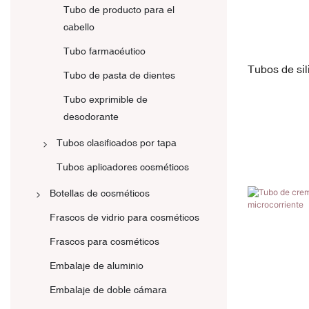
Tubo de producto para el
cabello
Tubo farmacéutico
Tubos de sil
Tubo de pasta de dientes
unidades, co
Tubo exprimible de
brillo labial
desodorante
Tubos clasificados por tapa
Tapón de rosca
Tubos aplicadores cosméticos
Tapa abatible
Botellas de cosméticos
Tapa de la bomba
Botella de aluminio
Frascos de vidrio para cosméticos
Gorra de dos colores
Botellas de bambú
Frascos para cosméticos
Aluminio electrificado
Botella de PE
Embalaje de aluminio
Tapa de alta transparencia
Botella de PET/PETG
Embalaje de doble cámara