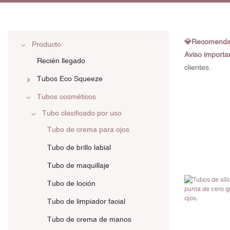
💎Recomenda
Producto
Aviso importan
Recién llegado
clientes.
Tubos Eco Squeeze
Tubos colapsables de aluminio
Tubos cosméticos
Tubo de caña de azúcar
Tubo clasificado por uso
Tubo de crema para ojos
Tubo de PCR
Tubo de brillo labial
Tubo de papel kraft
Tubo de maquillaje
Tubo laminado
Tubo de loción
Tubo de limpiador facial
Tubo de crema de manos