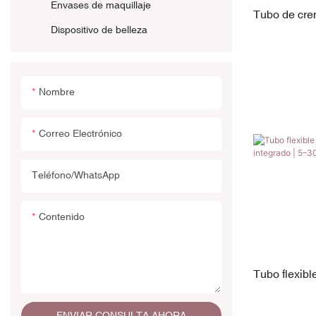
Gorra especial
Botella de acrílico
Envases de maquillaje
Tubo de crem
Botella sin aire
Dispositivo de belleza
microcorrien
Botellas de vidrio
Nombre
Correo Electrónico
Teléfono/WhatsApp
Contenido
Tubo flexib
de TPE inte
ENVIAR CONSULTA AHORA