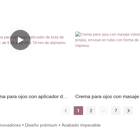
ma para ojos con aplicador de
Crema para ojos con masaje 
ción de zinc de 5 ml a 30 ml y
marca propia, envase en tub
...
1
2
7
ámetro.
T, logotipo impreso.
nnovadores • Diseño prémium • Acabado impecable