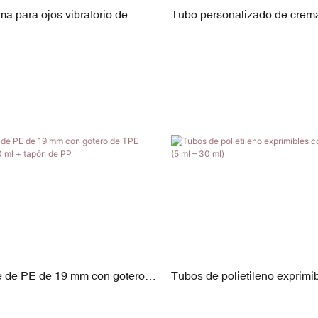
a para ojos vibratorio de
Tubo personalizado de crema
te
aire de 5-30 ml con aplicador
de alta frecuencia | Aleación
acabado PP chapado
le de PE de 19 mm con gotero
Tubos de polietileno exprimi
grado | 5–30 ml + tapón de PP
boquilla larga (5 ml – 30 ml)