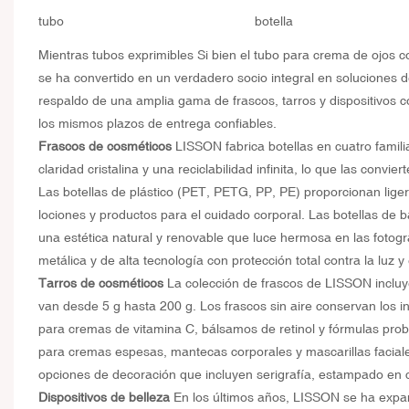
tubo
botella
Mientras
tubos exprimibles
Si bien el tubo para crema de ojos c
se ha convertido en un verdadero socio integral en soluciones 
respaldo de una amplia gama de frascos, tarros y dispositivos c
los mismos plazos de entrega confiables.
Frascos de cosméticos
LISSON fabrica botellas en cuatro familia
claridad cristalina y una reciclabilidad infinita, lo que las conv
Las botellas de plástico (PET, PETG, PP, PE) proporcionan ligere
lociones y productos para el cuidado corporal. Las botellas de 
una estética natural y renovable que luce hermosa en las fotogra
metálica y de alta tecnología con protección total contra la luz 
Tarros de cosméticos
La colección de frascos de LISSON incluye
van desde 5 g hasta 200 g. Los frascos sin aire conservan los ing
para cremas de vitamina C, bálsamos de retinol y fórmulas prob
para cremas espesas, mantecas corporales y mascarillas faciales
opciones de decoración que incluyen serigrafía, estampado en cal
Dispositivos de belleza
En los últimos años, LISSON se ha expandi