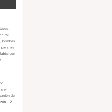
 tubos
n roll-
do, bombas
 para las
labial con
o