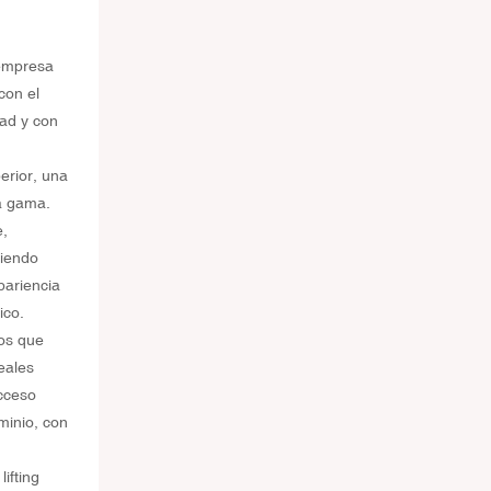
 empresa
con el
dad y con
erior, una
ta gama.
e,
ciendo
pariencia
ico.
ños que
eales
acceso
minio, con
ifting