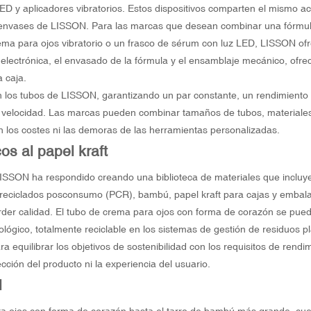
LED y aplicadores vibratorios. Estos dispositivos comparten el mismo 
 envases de LISSON. Para las marcas que desean combinar una fórmul
rema para ojos vibratorio o un frasco de sérum con luz LED, LISSON of
electrónica, el envasado de la fórmula y el ensamblaje mecánico, ofre
 caja.
on los tubos de LISSON, garantizando un par constante, un rendimiento
ta velocidad. Las marcas pueden combinar tamaños de tubos, materiale
n los costes ni las demoras de las herramientas personalizadas.
os al papel kraft
LISSON ha respondido creando una biblioteca de materiales que incluy
os reciclados posconsumo (PCR), bambú, papel kraft para cajas y embal
perder calidad. El tubo de crema para ojos con forma de corazón se pued
gico, totalmente reciclable en los sistemas de gestión de residuos pl
quilibrar los objetivos de sostenibilidad con los requisitos de rendim
ión del producto ni la experiencia del usuario.
l
a ojos con forma de corazón hasta el tarro de bambú más grande, cu