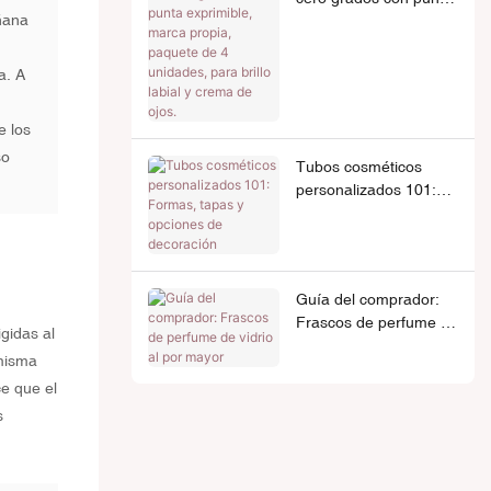
ñana
exprimible, marca
propia, paquete de 4
unidades, para brillo
a. A
labial y crema de ojos.
e los
so
Tubos cosméticos
personalizados 101:
Formas, tapas y
opciones de
decoración
Guía del comprador:
Frascos de perfume de
gidas al
vidrio al por mayor
 misma
e que el
s