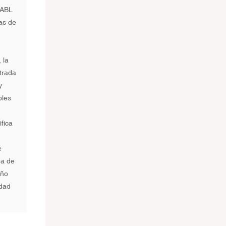
 ABL
las de
 la
ntrada
y
ples
fica
e
ba de
año
idad