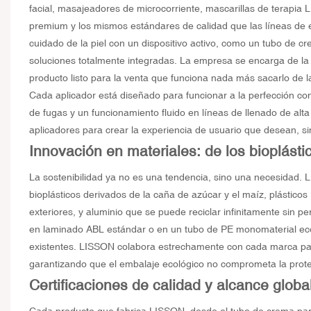
facial, masajeadores de microcorriente, mascarillas de terapia 
premium y los mismos estándares de calidad que las líneas de
cuidado de la piel con un dispositivo activo, como un tubo de c
soluciones totalmente integradas. La empresa se encarga de la 
producto listo para la venta que funciona nada más sacarlo de la
Cada aplicador está diseñado para funcionar a la perfección c
de fugas y un funcionamiento fluido en líneas de llenado de al
aplicadores para crear la experiencia de usuario que desean, si
Innovación en materiales: de los bioplástic
La sostenibilidad ya no es una tendencia, sino una necesidad. 
bioplásticos derivados de la caña de azúcar y el maíz, plástic
exteriores, y aluminio que se puede reciclar infinitamente sin 
en laminado ABL estándar o en un tubo de PE monomaterial ecoló
existentes. LISSON colabora estrechamente con cada marca para e
garantizando que el embalaje ecológico no comprometa la protecc
Certificaciones de calidad y alcance globa
Cada producto que fabrica LISSON, desde el tubo de crema par