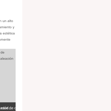
 un alto
tamiento y
a estética
camente
ersonal