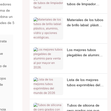
tubos de limpiador
eedores
facial
orma de
mbina un
Materiales de los tubos
ades de 5
de brillo labial: plástico,
aluminio, vidrio y
opciones ecológicas.
trata
Los mejores tubos
ue
plegables de aluminio
para venta al por
mayor en 2026.
do de
ojos
Lista de los mejores
de
tubos exprimibles del
mundo de 2026
Tubos de silicona de
ncia
cero grados con punta