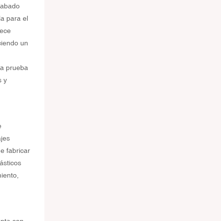
acabado
a para el
rece
ciendo un
 a prueba
s y
e
ajes
e fabricar
ásticos
iento,
enta con