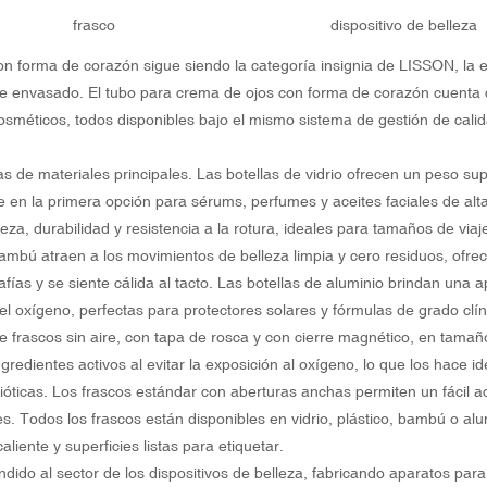
frasco
dispositivo de belleza
on forma de corazón sigue siendo la categoría insignia de LISSON, la
de envasado. El tubo para crema de ojos con forma de corazón cuenta 
osméticos, todos disponibles bajo el mismo sistema de gestión de cali
s de materiales principales. Las botellas de vidrio ofrecen un peso sup
ierte en la primera opción para sérums, perfumes y aceites faciales de al
za, durabilidad y resistencia a la rotura, ideales para tamaños de viaj
bambú atraen a los movimientos de belleza limpia y cero residuos, ofre
fías y se siente cálida al tacto. Las botellas de aluminio brindan una a
y el oxígeno, perfectas para protectores solares y fórmulas de grado clín
 frascos sin aire, con tapa de rosca y con cierre magnético, en tama
redientes activos al evitar la exposición al oxígeno, lo que los hace id
ióticas. Los frascos estándar con aberturas anchas permiten un fácil 
. Todos los frascos están disponibles en vidrio, plástico, bambú o alu
iente y superficies listas para etiquetar.
do al sector de los dispositivos de belleza, fabricando aparatos para l