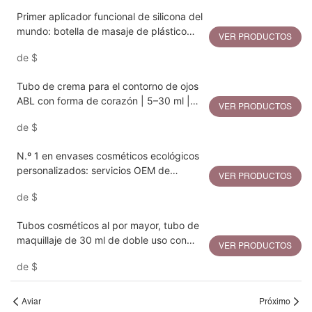
Primer aplicador funcional de silicona del
mundo: botella de masaje de plástico
VER PRODUCTOS
para el cuidado del cuero cabelludo.
de
$
Tubo de crema para el contorno de ojos
ABL con forma de corazón | 5–30 ml |
VER PRODUCTOS
Barrera ABL, tapón de PETG/PP y
de
$
aplicador en forma de corazón de
aleación de zinc
N.º 1 en envases cosméticos ecológicos
personalizados: servicios OEM de
VER PRODUCTOS
fabricación de tubos exprimibles de
de
$
plástico PCR
Tubos cosméticos al por mayor, tubo de
maquillaje de 30 ml de doble uso con
VER PRODUCTOS
espejo y caja compacta.
de
$
Aviar
Próximo