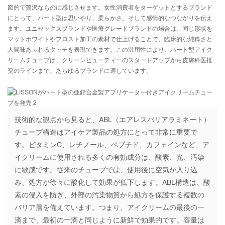
図的で贅沢なものに感じさせます。女性消費者をターゲットとするブランド
にとって、ハート型は思いやり、柔らかさ、そして感情的なつながりを伝え
ます。ユニセックスブランドや医療グレードブランドの場合は、同じ形状を
マットホワイトやフロスト加工の素材で仕上げることで、臨床的な純粋さと
人間味あふれるタッチを表現できます。この汎用性により、ハート型アイク
リームチューブは、クリーンビューティーのスタートアップから皮膚科医推
奨のラインまで、あらゆるブランドに適しています。
技術的な観点から見ると、ABL（エアレスバリアラミネート）
チューブ構造はアイケア製品の処方にとって非常に重要で
す。ビタミンC、レチノール、ペプチド、カフェインなど、ア
イクリームに使用される多くの有効成分は、酸素、光、汚染
に敏感です。従来のチューブでは、使用後に空気が入り込
み、処方が徐々に酸化して効果が低下します。ABL構造は、酸
素の侵入を防ぎ、外部の汚染物質から処方を保護する複数の
バリア層を備えています。つまり、アイクリームの最後の一
滴まで、最初の一滴と同じように新鮮で効果的です。容量は