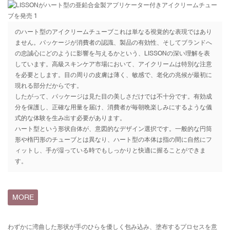
の
ハート型のアイクリームチューブ
これは単なる視覚的な表現ではあり
ません。パッケージが消費者の認識、製品の有効性、そしてブランドへ
の忠誠心にどのように影響を与えるかという、LISSONの深い理解を表
しています。高級スキンケア市場において、アイクリームは特別な注意
を必要とします。目の周りの皮膚は薄く、敏感で、老化の兆候が最初に
現れる部分だからです。
したがって、パッケージは見た目の美しさだけでは不十分です。有効成
分を保護し、正確な用量を届け、消費者が毎朝晩楽しみにするような儀
式的な体験を生み出す必要があります。
ハート型という形状自体が、意図的なデザイン選択です。一般的な円筒
形や楕円形のチューブとは異なり、ハート型の本体は指の間に自然にフ
ィットし、手が湿っている時でもしっかりと快適に握ることができま
す。
MORE
わずかに湾曲した形状が手のひらを優しく包み込み、塗布するプロセスを意