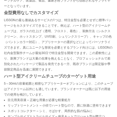
ーソナルケア、医薬品、食品、歯磨き粉ブランドから信頼されるサプライヤ
ーとなっています。
金型費用なしでカスタマイズ
LISSONの最も価値あるサービスの1つは、特注金型を必要とせずに標準パッ
ケージをカスタマイズできることです。例えば、ハート型のアイクリームチ
ューブは、ガラスの仕上げ（透明、フロスト、着色）、装飾方法（シルクス
クリーン、ホットスタンプ、UV印刷、シュリンクスリーブ）、キャップの色
（パントンカラー対応）、アプリケーターの選択などによってパーソナライ
ズできます。真にユニークな形状を必要とするブランド向けには、LISSONの
社内金型製作チームが最短30日で特注金型を開発できます。この柔軟性によ
り、新興ブランドは大量の在庫を抱えることなく、プロフェッショナルで差
別化されたパッケージで製品を発売できる一方、既存ブランドは限定版や季
節限定商品を迅速に展開できます。
ハート型アイクリームチューブのターゲット用途
5～30mlの容量範囲と精密なアプリケーターオプションにより、このチューブ
はアイクリーム以外にも適しています。ブランドオーナーは既に以下の用途
での使用を検討しています。
目元用美容液 – 正確な用量が必要な軽量処方
リップトリートメント – 小径でハート型なので、唇に快適に塗布できます
スポットコレクター – シミ、そばかす、局所的な肌の悩みに
サンプルサイズとトラベルサイズ – 発見キットではハート型が際立つ