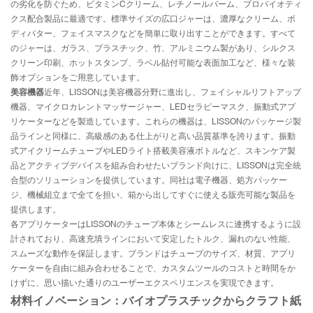
の劣化を防ぐため、ビタミンCクリーム、レチノールバーム、プロバイオティ
クス配合製品に最適です。標準サイズの広口ジャーは、濃厚なクリーム、ボ
ディバター、フェイスマスクなどを簡単に取り出すことができます。すべて
のジャーは、ガラス、プラスチック、竹、アルミニウム製があり、シルクス
クリーン印刷、ホットスタンプ、ラベル貼付可能な表面加工など、様々な装
飾オプションをご用意しています。
美容機器
近年、LISSONは美容機器分野に進出し、フェイシャルリフトアップ
機器、マイクロカレントマッサージャー、LEDセラピーマスク、振動式アプ
リケーターなどを製造しています。これらの機器は、LISSONのパッケージ製
品ラインと同様に、高級感のある仕上がりと高い品質基準を誇ります。振動
式アイクリームチューブやLEDライト搭載美容液ボトルなど、スキンケア製
品とアクティブデバイスを組み合わせたいブランド向けに、LISSONは完全統
合型のソリューションを提供しています。同社は電子機器、処方パッケー
ジ、機械組立まで全てを担い、箱から出してすぐに使える販売可能な製品を
提供します。
各アプリケーターはLISSONのチューブ本体とシームレスに連携するように設
計されており、高速充填ラインにおいて安定したトルク、漏れのない性能、
スムーズな動作を保証します。ブランドはチューブのサイズ、材質、アプリ
ケーターを自由に組み合わせることで、カスタムツールのコストと時間をか
けずに、思い描いた通りのユーザーエクスペリエンスを実現できます。
材料イノベーション：バイオプラスチックからクラフト紙