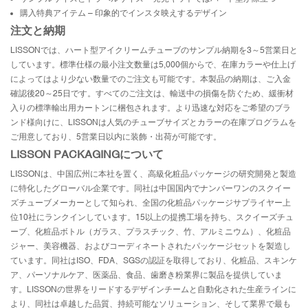
購入特典アイテム – 印象的でインスタ映えするデザイン
注文と納期
LISSONでは、ハート型アイクリームチューブのサンプル納期を3～5営業日と
しています。標準仕様の最小注文数量は5,000個からで、在庫カラーや仕上げ
によってはより少ない数量でのご注文も可能です。本製品の納期は、ご入金
確認後20～25日です。すべてのご注文は、輸送中の損傷を防ぐため、緩衝材
入りの標準輸出用カートンに梱包されます。より迅速な対応をご希望のブラ
ンド様向けに、LISSONは人気のチューブサイズとカラーの在庫プログラムを
ご用意しており、5営業日以内に装飾・出荷が可能です。
LISSON PACKAGINGについて
LISSONは、中国広州に本社を置く、高級化粧品パッケージの研究開発と製造
に特化したグローバル企業です。同社は中国国内でナンバーワンのスクイー
ズチューブメーカーとして知られ、全国の化粧品パッケージサプライヤー上
位10社にランクインしています。15以上の提携工場を持ち、スクイーズチュ
ーブ、化粧品ボトル（ガラス、プラスチック、竹、アルミニウム）、化粧品
ジャー、美容機器、およびコーディネートされたパッケージセットを製造し
ています。同社はISO、FDA、SGSの認証を取得しており、化粧品、スキンケ
ア、パーソナルケア、医薬品、食品、歯磨き粉業界に製品を提供していま
す。LISSONの世界をリードするデザインチームと自動化された生産ラインに
より、同社は卓越した品質、持続可能なソリューション、そして業界で最も