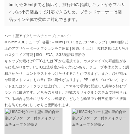
5mlから30mlまでと幅広く、旅行用のお試しキットからフルサ
イズの小売製品まで対応できるため、ブランドオーナーは製
品ライン全体で柔軟に対応できます。
ハート型アイクリームチューブについて：
Φ19mm ABLチューブ | 容量5～30ml | PETGまたはPPキャップ | 1,000種類以
上のアプリケーターオプションをご用意 | 装飾、仕上げ、素材選択により完全
カスタマイズ可能 | ISO、FDA、SGS認証取得済み
キャップの素材はPETGまたはPPから選択でき、カスタマイズの可能性がさ
らに広がります。PETGは透明度が高く光沢があり、チューブ本体と美しく調
和させたり、コントラストをつけたりすることができます。また、ひび割れ
や環境ストレスにも非常に強い耐性があります。PP（ポリプロピレン）はマ
ットまたはソフトタッチ仕上げで、ミニマルで環境に配慮した美学を好むブ
ランドに最適です。どちらの素材も、地域のリサイクルシステムで許可され
ている場合は完全にリサイクル可能で、どちらも輸送中や日常使用中の液漏
れを防ぐためにしっかりと密閉されます。