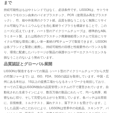
まで
持続可能性はもはやトレンドではなく、必須条件です。LISSONは、サトウキ
ビやトウモロコシ由来のバイオプラスチック、PCR（使用済み再生プラスチ
ック）、竹、箱や外装用のクラフト紙、品質を損なうことなく無限にリサイ
クル可能なアルミニウムなどを含む素材ライブラリを構築することで、この
ニーズに応えています。ハート型のアイクリームチューブは、標準的なABL
ラミネート製、または既存のプラスチック廃棄物処理システムで完全にリサ
イクル可能な環境に優しい単一素材のPEチューブで製造できます。LISSON
は各ブランドと緊密に連携し、持続可能性の目標と性能要件のバランスを取
り、環境に配慮したパッケージが製品の保護やユーザーエクスペリエンスを
損なうことのないよう努めています。
品質認証とグローバル展開
LISSONが製造するすべての製品（ハート型のアイクリームチューブから大型
の竹製ジャーまで）は、ISO、FDA、SGSの認証を取得しています。中国・広
州にある本社は、15以上の提携工場からなるネットワークを統括しており、
すべての工場はLISSON独自の品質管理システムの下で運営されています。自
動化された生産ラインにより、数百万個の製品にわたって、均一な肉厚、精
密なねじ切り、そして完璧な仕上がりを実現しています。各バッチは出荷前
に、目視検査、トルクテスト、漏れテスト、落下テストを受けています。こ
うした品質へのこだわりにより、LISSONは世界中の化粧品、スキンケア、パ