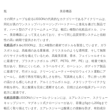
瓶
美容機器
その間
チューブを絞る
LISSONの代表的なカテゴリーであるアイクリームは、
同社が真のワンストップパッケージングパートナーへと進化を遂げた製品で
す。ハート型のアイクリームチューブは、幅広い種類の化粧品ボトル、ジャ
ー、美容機器によって支えられており、すべて同じ品質管理システムと信頼
性の高い納期で提供されています。
化粧品ボトル
LISSONは、主に4種類の素材でボトルを製造しています。ガラ
スボトルは、高級感のある重量感、クリスタルのような透明度、そして無限
のリサイクル性を備えているため、高級美容液、香水、フェイシャルオイル
に最適です。プラスチックボトル（PET、PETG、PP、PE）は、軽量で耐久
性があり、割れにくいため、トラベルサイズ、ローション、ボディケア製品
に最適です。竹ボトルは、クリーンビューティーやゼロウェイスト運動にア
ピールし、自然で再生可能な美しさを持ち、写真映えも良く、手に持った時
の温かさも感じられます。アルミニウムボトルは、メタリックでハイテクな
外観を持ち、光と酸素を完全に遮断するため、日焼け止めや臨床グレードの
処方に最適です。
化粧品容器
LISSONのジャーコレクションには、エアレスジャー、スクリュー
キャップジャー、マグネット式クロージャーがあり、容量は5gから200gまで
幅広く取り揃えています。エアレスジャーは酸素との接触を防ぎ、有効成分