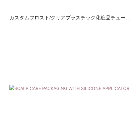
カスタムフロスト/クリアプラスチック化粧品チューブ
D30 スポイトノズル + ブラシスクイーズチューブ（フラ
ットトップ付き）