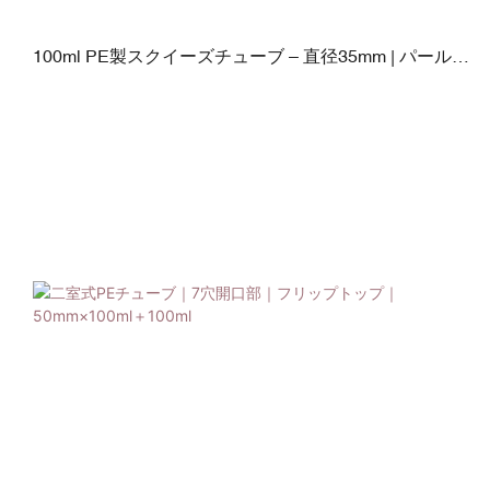
100ml PE製スクイーズチューブ – 直径35mm | パール型
PPキャップ | 容量40～120ml（フレキシブル）