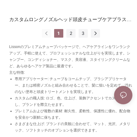
カスタムロングノズルヘッド頭皮チューブケアプラスチ
ックチューブパッケージ
1
2
3
Lissonのプレミアムチューブパッケージで、ヘアケアラインをワンランク
アップ。手軽に使えて、プロフェッショナルな仕上がりを実現します。シ
ャンプー、コンディショナー、マスク、美容液、スタイリングクリームな
ど、あらゆるヘアケア製品に最適です。
主な特徴:
専用アプリケーター: チューブをコームチップ、ブラシアプリケータ
ー、または精密ノズルと組み合わせることで、髪に狙いを定めて、汚れ
のない塗布と頭皮トリートメントを実現します。
カスタムの職人技
: ロゴ、色、仕上げ、装飾アクセントでカスタマイズ
し、ブランドを際立たせます。
プレミアムおよび複数の素材: 耐久性、柔軟性、保護性に優れ、配合物
を安全かつ新鮮に保ちます。
さまざまな仕上げ: ブランドの美観に合わせて、マット、光沢、メタリ
ック、ソフトタッチのオプションを選択できます。