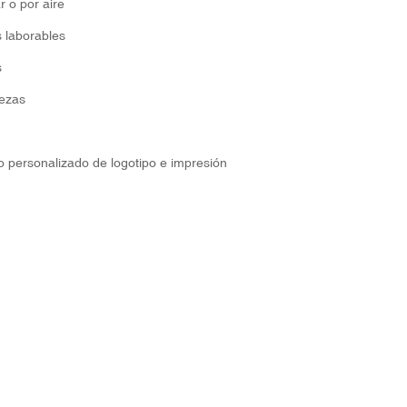
r o por aire
s laborables
s
ezas
o personalizado de logotipo e impresión