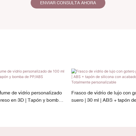
ENVIAR CONSULTA AHORA
fume de vidrio personalizado
Frasco de vidrio de lujo con g
preso en 3D | Tapón y bomba
suero | 30 ml | ABS + tapón de
lvanizados
acabado galvanizado | Total
personalizable