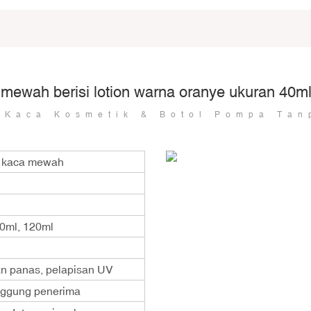
 mewah berisi lotion warna oranye ukuran 40
 Kaca Kosmetik & Botol Pompa Tan
k kaca mewah
00ml, 120ml
an panas, pelapisan UV
anggung penerima