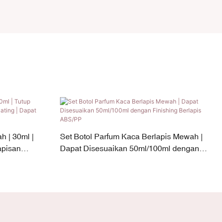
 | 30ml |
Set Botol Parfum Kaca Berlapis Mewah |
apisan
Dapat Disesuaikan 50ml/100ml dengan
aikan
Finishing Berlapis ABS/PP