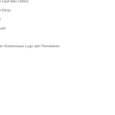
i Laut atau Udara
i Kerja
i
uah
an Kustomisasi Logo dan Percetakan