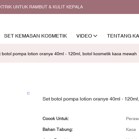
EKTRIK UNTUK RAMBUT & KULIT KEPALA
SET KEMASAN KOSMETIK
VIDEO
TENTANG KA
t botol pompa lotion oranye 40ml - 120ml, botol kosmetik kaca mewah
Set botol pompa lotion oranye 40ml - 120m
Cocok Untuk:
Perawa
Bahan Tabung:
Kaca