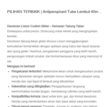
PILIHAN TERBAIK | Antiperspirant Tube Lembut 40mm
dengan Aplikator TPE yang Mudah Digunakan
Deodoran Lisson Custom Glider – Kemasan Tabung Tekan
Direkayasa untuk presisi. Dirancang untuk merek yang menginginkan
kendali.
Deodoran tabung tekan glider khusus Lisson menggabungkan
kemudahan format tekan dengan aplikasi yang halus dan tepat sasaran
dari ujung glider. Hasilnya: pengalaman pengguna yang lebih bersih,
pengurangan limbah produk, dan format kemasan khas yang menonjol di
rak.
Mengapa ini berhasil:
Pengeluaran terkontrol:
Mekanisme tekan untuk mengeluarkan produk
yang dipadukan dengan aplikator luncur memastikan cakupan yang
merata dan rapi tepat di tempat yang dibutuhkan.
Kebersihan yang ditingkatkan:
Pengaplikasian langsung
meminimalkan kontak tangan, mendukung rutinitas yang lebih bersih.
Kompatibilitas formula:
Ideal untuk krim, gel, dan format deodoran
hibrida yang membutuhkan aliran dan daya sebar yang konsisten.
Dibuat sesuai pesanan:
Diameter, volume isi, material, dan pilihan