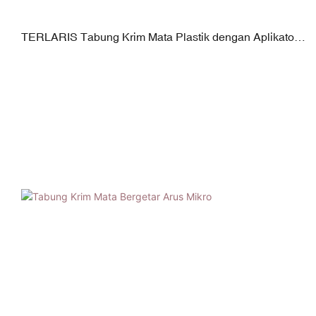
TERLARIS Tabung Krim Mata Plastik dengan Aplikator
Paduan Seng | Tutup PP Berlapis | Diameter 19mm |
Kapasitas 5–30ml