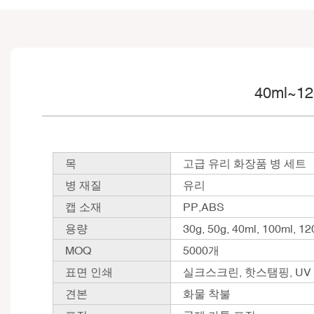
40ml~
목
고급 유리 화장품 병 세트
병 재질
유리
캡 소재
PP,ABS
용량
30g, 50g, 40ml, 100ml, 1
MOQ
5000개
표면 인쇄
실크스크린, 핫스탬핑, UV
견본
화물 착불