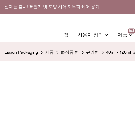
신제품 출시! 💗전기 빗 모양 헤어 & 두피 케어 용기
hot
집
사용자 정의
제품
Lisson Packaging
제품
화장품 병
유리병
40ml - 120