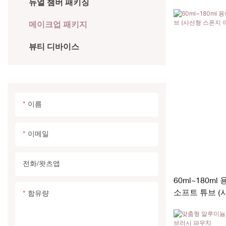
듀얼 챔버 패키징
PET/PETG 병
벨)
메이크업 패키지
아크릴 병
뷰티 디바이스
에어리스 병
유리병
이름
이메일
전화/왓츠앱
60ml~180ml
소프트 튜브 (
함유량
함)