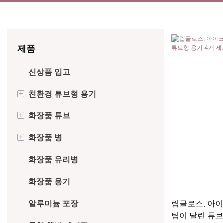
제품
신상품 입고
+
친환경 튜브형 용기
+
화장품 튜브
알루미늄 접이식 튜브
+
화장품 병
사탕수수 튜브
용도에 따른 튜브 분류
화장품 유리병
PCR 튜브
캡으로 분류된 튜브
알루미늄 병
화장품 용기
크라프트 종이 튜브
도포용 화장품 튜브
대나무 병
알루미늄 포장
라미네이트 튜브
PE 병
립글로스, 아이
팁이 달린 튜브