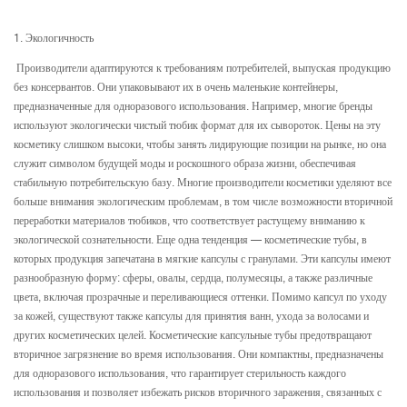
1. Экологичность
Производители адаптируются к требованиям потребителей, выпуская продукцию
без консервантов. Они упаковывают их в очень маленькие контейнеры,
предназначенные для одноразового использования. Например, многие бренды
используют
экологически чистый тюбик
формат для их сывороток. Цены на эту
косметику слишком высоки, чтобы занять лидирующие позиции на рынке, но она
служит символом будущей моды и роскошного образа жизни, обеспечивая
стабильную потребительскую базу. Многие производители косметики уделяют все
больше внимания экологическим проблемам, в том числе возможности вторичной
переработки материалов тюбиков, что соответствует растущему вниманию к
экологической сознательности. Еще одна тенденция — косметические тубы, в
которых продукция запечатана в мягкие капсулы с гранулами. Эти капсулы имеют
разнообразную форму: сферы, овалы, сердца, полумесяцы, а также различные
цвета, включая прозрачные и переливающиеся оттенки. Помимо капсул по уходу
за кожей, существуют также капсулы для принятия ванн, ухода за волосами и
других косметических целей. Косметические капсульные тубы предотвращают
вторичное загрязнение во время использования. Они компактны, предназначены
для одноразового использования, что гарантирует стерильность каждого
использования и позволяет избежать рисков вторичного заражения, связанных с