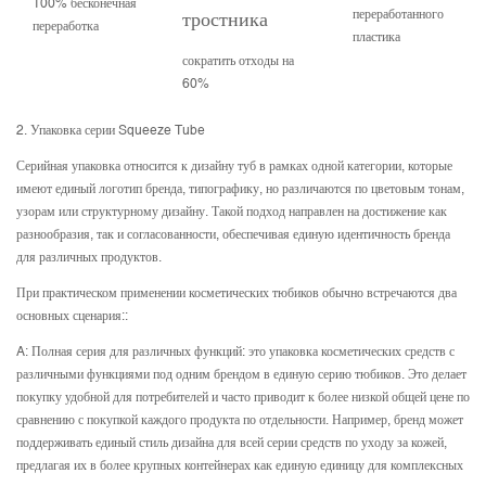
100% бесконечная
переработанного
тростника
переработка
н
пластика
ч
сократить отходы на
60%
2. Упаковка серии Squeeze Tube
Серийная упаковка относится к дизайну туб в рамках одной категории, которые
имеют единый логотип бренда, типографику, но различаются по цветовым тонам,
узорам или структурному дизайну. Такой подход направлен на достижение как
разнообразия, так и согласованности, обеспечивая единую идентичность бренда
для различных продуктов.
При практическом применении косметических тюбиков обычно встречаются два
основных сценария::
A: Полная серия для различных функций: это упаковка косметических средств с
различными функциями под одним брендом в единую серию тюбиков. Это делает
покупку удобной для потребителей и часто приводит к более низкой общей цене по
сравнению с покупкой каждого продукта по отдельности. Например, бренд может
поддерживать единый стиль дизайна для всей серии средств по уходу за кожей,
предлагая их в более крупных контейнерах как единую единицу для комплексных