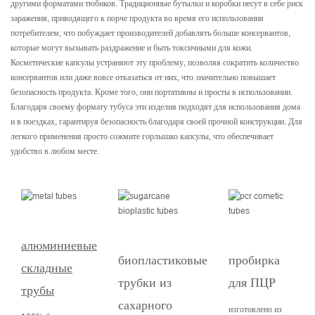
другими форматами тюбиков. Традиционные бутылки и коробки несут в себе риск
заражения, приводящего к порче продукта во время его использования
потребителем, что побуждает производителей добавлять больше консервантов,
которые могут вызывать раздражение и быть токсичными для кожи.
Косметические капсулы устраняют эту проблему, позволяя сократить количество
консервантов или даже вовсе отказаться от них, что значительно повышает
безопасность продукта. Кроме того, они портативны и просты в использовании.
Благодаря своему формату тубуса эти изделия подходят для использования дома
и в поездках, гарантируя безопасность благодаря своей прочной конструкции. Для
легкого применения просто сожмите горлышко капсулы, что обеспечивает
удобство в любом месте.
алюминиевые
биопластиковые
пробирка
к
складные
трубки из
для ПЦР
т
трубы
сахарного
к
изготовлено из