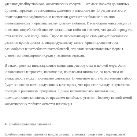
уделяют дизайну тюбиков косметических средств — от масс-маркета до элитных
бутиков, переходя от стеклянных флаконов к пластиковым. В результате этого
производители парфюмерии и косметики уделяют все больше внимания
инновационному и оригинальному дизайну тюбиков. Из-за острой конкуренции за
внимание потребителей многие
поставщики тюбиков
считаем, что дизайн продукта
стал важнее, чем когда-либо. Спрос на персонализацию стимулирует постоянное
развитие производства по индивидуальному заказу, ориентированного на
разнообразные потребности потребителей, при этом запатентованные формы
становятся популярными среди участников отрасли.
В таких проектах инновационные концепции реализуются в полной мере. Хотя
инновационные проекты, несомненно, привлекают внимание, со временем их
уникальность может постепенно снижаться. В конечном итоге естественный выбор
будет принят во всех продуктовых категориях, что принесет выгоду покупателям,
брендам и розничным продавцам. Однако первоначальное впечатление,
ошеломляющее клиентов, со временем неизбежно угаснет. Поэтому вечной темой
косметических тюбиков остается инновация.
4. Комбинированная упаковка
Комбинированная упаковка подразумевает упаковку продуктов с одинаковым