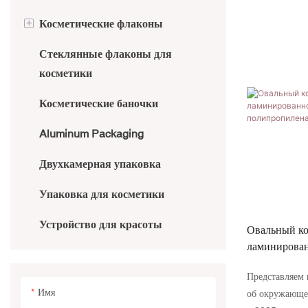
+
Косметические флаконы
Трубки классифицированы по
использованию
Стеклянные флаконы для
Алюминиевая бутылка
косметики
Трубки, классифицированные по
Бамбуковые бутылки
крышке
Косметические баночки
ПЭ-бутылка
Аппликатор косметический
Aluminum Packaging
Тюбики
Бутылка ПЭТ/ПЭТГ
Двухкамерная упаковка
Акриловая бутылка
Упаковка для косметики
Безвоздушный баллон
Устройство для красоты
Овальный ко
Стеклянные бутылки
ламинирован
крышкой из 
Представляем
Имя
об окружающей