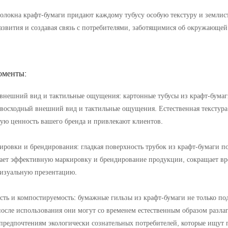
олокна крафт-бумаги придают каждому тубусу особую текстуру и земли
азвития и создавая связь с потребителями, заботящимися об окружающе
оменты:
нешний вид и тактильные ощущения: картонные тубусы из крафт-бумаги
восходный внешний вид и тактильные ощущения. Естественная текстура
ю ценность вашего бренда и привлекают клиентов.
ировки и брендирования: гладкая поверхность трубок из крафт-бумаги по
ает эффективную маркировку и брендирование продукции, сокращает вре
изуальную презентацию.
сть и компостируемость: бумажные гильзы из крафт-бумаги не только по
 после использования они могут со временем естественным образом разл
 предпочтениям экологически сознательных потребителей, которые ищу