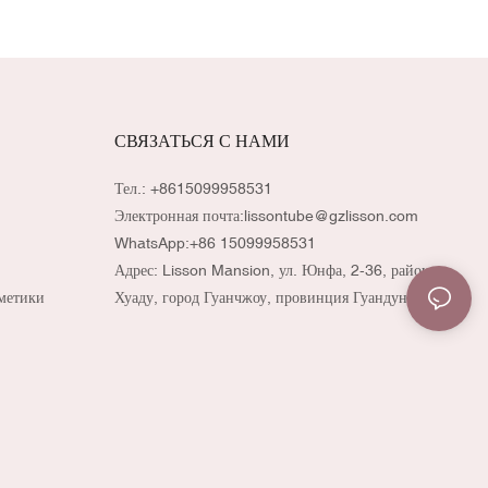
СВЯЗАТЬСЯ С НАМИ
Тел.: +8615099958531
Электронная почта:
lissontube@gzlisson.com
WhatsApp:
+86 15099958531
Адрес: Lisson Mansion, ул. Юнфа, 2-36, район
метики
Хуаду, город Гуанчжоу, провинция Гуандун, Китай.