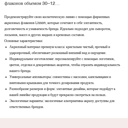
флаконов объемом 30–120
мл с безвоздушным
дозатором для крема для
Продемонстрируйте свою косметическую линию с помощью фирменных
акриловых флаконов Lisson, которые сочетают в себе элегантность,
лица
долговечность и узнаваемость бренда. Идеально подходят для сывороток,
лосьонов, масел и других жидких и кремовых составов.
Основные характеристики:
Акриловый материал премиум-класса: кристально чистый, прочный и
ударопрочный, обеспечивает роскошный внешний вид и ощущение.
Индивидуальное изготовление: персонализируйте с помощью логотипов,
цветов, отделки и декоративных акцентов, чтобы отразить индивидуальность
вашего бренда.
Универсальные аппликаторы: совместимы с насосами, капельницами и
винтовыми крышками для точного дозирования продукта.
Разнообразие размеров и форм: элегантные дизайны, которые подойдут к
вашей линейке продукции и будут прекрасно смотреться на полках.
Экологичные варианты: экологичные альтернативы акрилу доступны для
ответственных брендов.