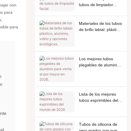
tubos de limpiador
bajar con
facial
os para
s,
Materiales de los tubos
xible para
de brillo labial: plástico,
aluminio, vidrio y
opciones ecológicas.
Los mejores tubos
plegables de aluminio
para venta al por
s
mayor en 2026.
en
Lista de los mejores
tubos exprimibles del
mundo de 2026
ente
Tubos de silicona de
 al
cero grados con punta