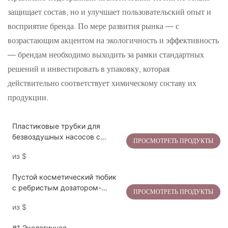
защищает состав, но и улучшает пользовательский опыт и
восприятие бренда. По мере развития рынка — с
возрастающим акцентом на экологичность и эффективность
— брендам необходимо выходить за рамки стандартных
решений и инвестировать в упаковку, которая
действительно соответствует химическому составу их
продукции.
Пластиковые трубки для
безвоздушных насосов с
ПРОСМОТРЕТЬ ПРОДУКТЫ
индивидуальным логотипом,
из
$
прозрачной винтовой крышкой
и глянцевой розовой отделкой.
Пустой косметический тюбик
с ребристым дозатором-
ПРОСМОТРЕТЬ ПРОДУКТЫ
помпой для упаковки крема-
из
$
лосьона для рук.
#1 Экологичная