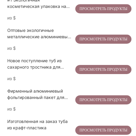
косметическая упаковка на
ПРОСМОТРЕТЬ ПРОДУКТЫ
заказ: производство и OEM-
из
$
услуги по изготовлению
тюбиков из переработанного
Оптовые экологичные
пластика.
металлические алюминиевые
ПРОСМОТРЕТЬ ПРОДУКТЫ
тюбики для косметики с
из
$
выжимателем
Новое поступление туб из
сахарного тростника для
ПРОСМОТРЕТЬ ПРОДУКТЫ
экологичной упаковки средств
из
$
по уходу за кожей
Фирменный алюминиевый
фольгированный пакет для
ПРОСМОТРЕТЬ ПРОДУКТЫ
блеска для губ, упаковка для
из
$
кисточек для ресниц
Изготовленная на заказ туба
из крафт-пластика
ПРОСМОТРЕТЬ ПРОДУКТЫ