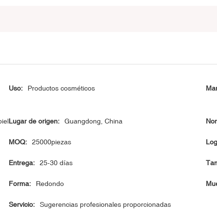
Uso:
Productos cosméticos
Man
iel
Lugar de origen:
Guangdong, China
Nom
MOQ:
25000piezas
Log
Entrega:
25-30 días
Ta
Forma:
Redondo
Mue
Servicio:
Sugerencias profesionales proporcionadas