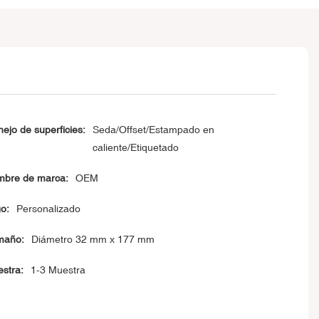
ejo de superficies:
Seda/Offset/Estampado en
caliente/Etiquetado
bre de marca:
OEM
o:
Personalizado
maño:
Diámetro 32 mm x 177 mm
stra:
1-3 Muestra