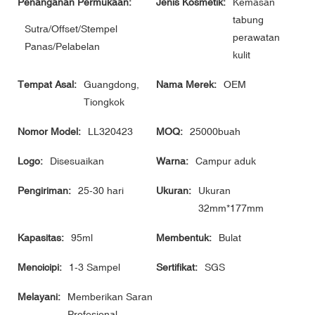
Penanganan Permukaan:
Jenis Kosmetik:
Kemasan
tabung
Sutra/Offset/Stempel
perawatan
Panas/Pelabelan
kulit
Tempat Asal:
Guangdong,
Nama Merek:
OEM
Tiongkok
Nomor Model:
LL320423
MOQ:
25000buah
Logo:
Disesuaikan
Warna:
Campur aduk
Pengiriman:
25-30 hari
Ukuran:
Ukuran
32mm*177mm
Kapasitas:
95ml
Membentuk:
Bulat
Mencicipi:
1-3 Sampel
Sertifikat:
SGS
Melayani:
Memberikan Saran
Profesional