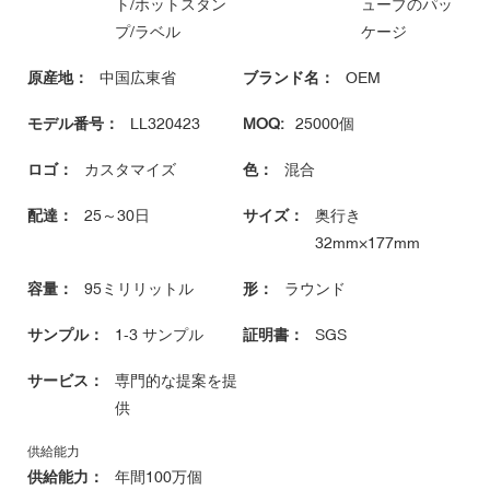
ト/ホットスタン
ューブのパッ
プ/ラベル
ケージ
原産地：
中国広東省
ブランド名：
OEM
モデル番号：
LL320423
MOQ:
25000個
ロゴ：
カスタマイズ
色：
混合
配達：
25～30日
サイズ：
奥行き
32mm×177mm
容量：
95ミリリットル
形：
ラウンド
サンプル：
1-3 サンプル
証明書：
SGS
サービス：
専門的な提案を提
供
供給能力
供給能力：
年間100万個