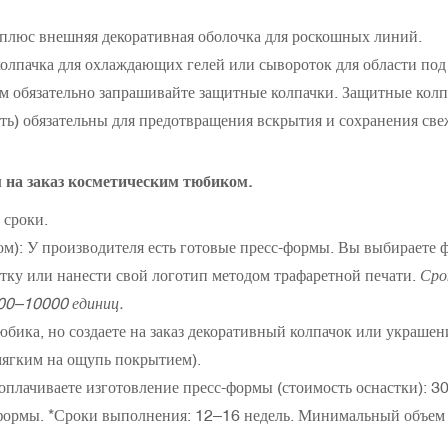
плюс внешняя декоративная оболочка для роскошных линий.
пачка для охлаждающих гелей или сывороток для области под 
ом обязательно запрашивайте защитные колпачки. Защитные колп
ть) обязательны для предотвращения вскрытия и сохранения све
 на заказ косметическим тюбиком.
 сроки.
ом): У производителя есть готовые пресс-формы. Вы выбираете 
кетку или нанести свой логотип методом трафаретной печати.
​​Ср
000–10000 единиц.
юбика, но создаете на заказ декоративный колпачок или украшен
мягким на ощупь покрытием).
лачиваете изготовление пресс-формы (стоимость оснастки):
3
формы. *Сроки выполнения: 12–16 недель. Минимальный объем з