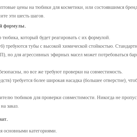
оптовые цены на тюбики для косметики, или состоявшимся брен
ите эти шесть шагов.
ей формулы.
тюбика, который будет реагировать с их формулой.
губ) требуются тубы с высокой химической стойкостью. Стандар
П), но для агрессивных эфирных масел может потребоваться ба
безопасны, но все же требуют проверки на совместимость.
ств) требуется более широкая насадка (большее отверстие), что
ителю тюбиков для проверки совместимости. Никогда не пропус
на заказ.
нат.
мя основными категориями.