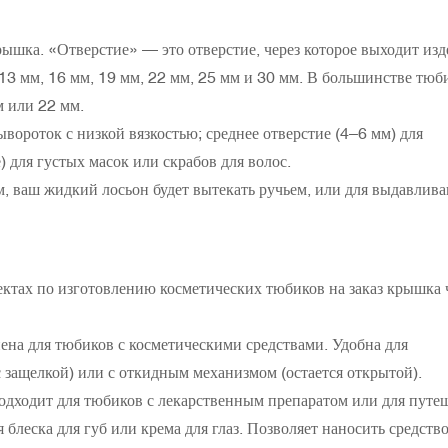
рышка. «Отверстие» — это отверстие, через которое выходит изд
3 мм, 16 мм, 19 мм, 22 мм, 25 мм и 30 мм. В большинстве тюб
 или 22 мм.
ывороток с низкой вязкостью; среднее отверстие (4–6 мм) для
) для густых масок или скрабов для волос.
, ваш жидкий лосьон будет вытекать ручьем, или для выдавлив
ектах по изготовлению косметических тюбиков на заказ крышка 
на для тюбиков с косметическими средствами. Удобна для
 защелкой) или с откидным механизмом (остается открытой).
одходит для тюбиков с лекарственным препаратом или для путе
 блеска для губ или крема для глаз. Позволяет наносить средств