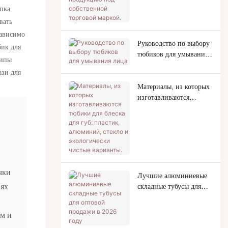
пка
маркой.
вать
зависимо
Руководство по выбору
ик для
тюбиков для умывания
типы
лица
ази для
Материалы, из которых
изготавливаются
тюбики для блеска для
губ: пластик,
алюминий, стекло и
экологически чистые
варианты.
чки
Лучшие алюминиевые
иях
складные тубусы для
оптовой продажи в
2026 году
ом и