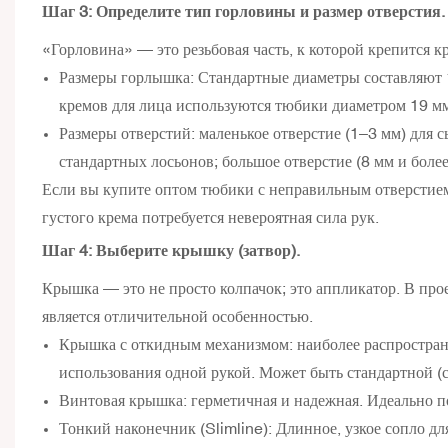
Шаг 3: Определите тип горловины и размер отверстия.
«Горловина» — это резьбовая часть, к которой крепится к
Размеры горлышка: Стандартные диаметры составляют 1
кремов для лица используются тюбики диаметром 19 мм
Размеры отверстий: маленькое отверстие (1–3 мм) для с
стандартных лосьонов; большое отверстие (8 мм и более
Если вы купите оптом тюбики с неправильным отверстием
густого крема потребуется невероятная сила рук.
Шаг 4: Выберите крышку (затвор).
Крышка — это не просто колпачок; это аппликатор. В про
является отличительной особенностью.
Крышка с откидным механизмом: наиболее распростране
использования одной рукой. Может быть стандартной (с
Винтовая крышка: герметичная и надежная. Идеально п
Тонкий наконечник (Slimline): Длинное, узкое сопло для