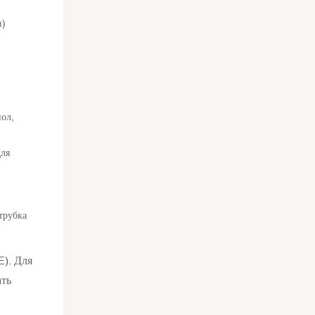
и)
ол,
трубка
E). Для
ать