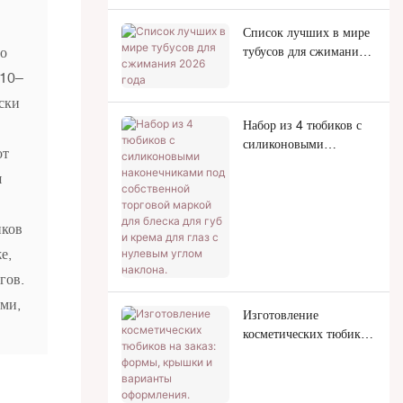
Список лучших в мире
тубусов для сжимания
го
2026 года
 10–
ски
Набор из 4 тюбиков с
силиконовыми
от
наконечниками под
я
собственной торговой
маркой для блеска для
губ и крема для глаз с
иков
нулевым углом наклона.
е,
гов.
ами,
Изготовление
косметических тюбиков
на заказ: формы,
крышки и варианты
оформления.