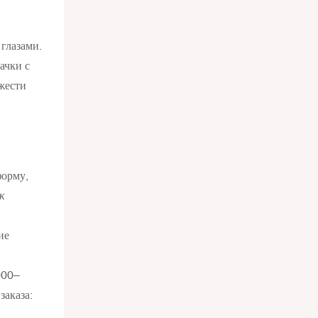
глазами.
ачки с
жести
форму,
ок
ие
000–
аказа: