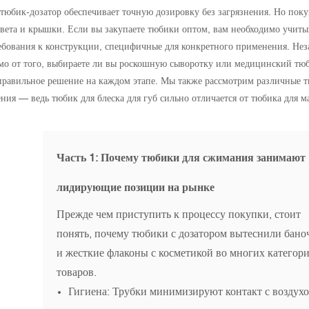
тюбик-дозатор обеспечивает точную дозировку без загрязнения. Но поку
 цвета и крышки. Если вы закупаете тюбики оптом, вам необходимо учиты
ребования к конструкции, специфичные для конкретного применения. Не
о от того, выбираете ли вы роскошную сыворотку или медицинский тюб
 правильное решение на каждом этапе. Мы также рассмотрим различные 
ия — ведь тюбик для блеска для губ сильно отличается от тюбика для м
Часть 1: Почему тюбики для сжимания занимают
лидирующие позиции на рынке
Прежде чем приступить к процессу покупки, стоит
понять, почему тюбики с дозатором вытеснили бано
и жесткие флаконы с косметикой во многих категор
товаров.
Гигиена: Трубки минимизируют контакт с воздух