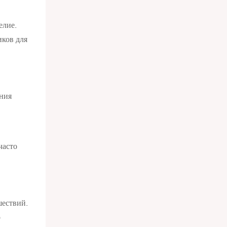
елие.
иков для
ания
часто
шествий.
о