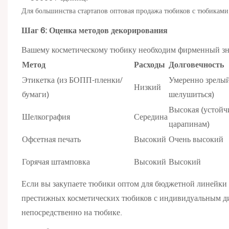
Для большинства стартапов оптовая продажа тюбиков с тюбиками 
Шаг 6: Оценка методов декорирования
Вашему косметическому тюбику необходим фирменный зна
Метод
Расходы
Долговечность
Этикетка (из БОПП-пленки/
Умеренно зрелый
Низкий
бумаги)
шелушиться)
Высокая (устойч
Шелкография
Середина
царапинам)
Офсетная печать
Высокий
Очень высокий
Горячая штамповка
Высокий
Высокий
Если вы закупаете тюбики оптом для бюджетной линейки 
престижных косметических тюбиков с индивидуальным ди
непосредственно на тюбике.