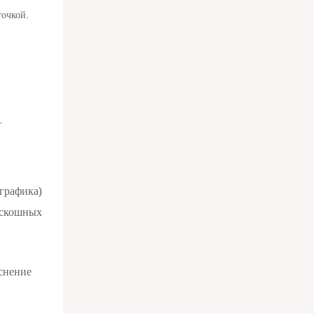
точкой.
.
графика)
оскошных
снение