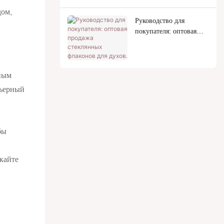
дом,
Руководство для
покупателя: оптовая
продажа стеклянных
флаконов для духов.
тным
рьерный
бы
кайте