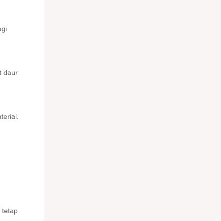
agi
t daur
erial.
 tetap