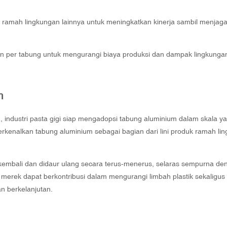
amah lingkungan lainnya untuk meningkatkan kinerja sambil menjag
n per tabung untuk mengurangi biaya produksi dan dampak lingkunga
m
industri pasta gigi siap mengadopsi tabung aluminium dalam skala ya
rkenalkan tabung aluminium sebagai bagian dari lini produk ramah li
kembali dan didaur ulang secara terus-menerus, selaras sempurna den
erek dapat berkontribusi dalam mengurangi limbah plastik sekaligus
n berkelanjutan.