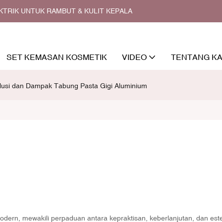
EKTRIK UNTUK RAMBUT & KULIT KEPALA
SET KEMASAN KOSMETIK
VIDEO
TENTANG KA
lusi dan Dampak Tabung Pasta Gigi Aluminium
dern, mewakili perpaduan antara kepraktisan, keberlanjutan, dan este