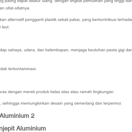
g paling dapat didaur ulang, dengan tingkat pemulihan yang tinggi da
 sifat-sifatnya.
 alternatif pengganti plastik sekali pakai, yang berkontribusi terhad
laut.
dap cahaya, udara, dan kelembapan, menjaga keutuhan pasta gigi da
dak terkontaminasi.
aras dengan merek produk kelas atas atau ramah lingkungan.
, sehingga memungkinkan desain yang cemerlang dan terperinci.
jepit Aluminium