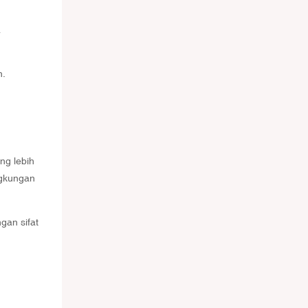
a
n.
ng lebih
ngkungan
gan sifat