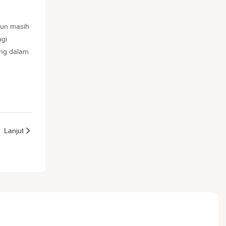
pun masih
agi
ing dalam
Lanjut