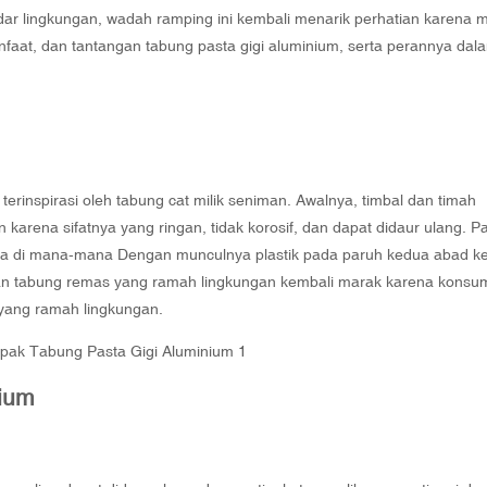
dar lingkungan, wadah ramping ini kembali menarik perhatian karena 
anfaat, dan tantangan tabung pasta gigi aluminium, serta perannya dal
erinspirasi oleh tabung cat milik seniman. Awalnya, timbal dan timah
 karena sifatnya yang ringan, tidak korosif, dan dapat didaur ulang. P
da di mana-mana Dengan munculnya plastik pada paruh kedua abad ke
an tabung remas yang ramah lingkungan kembali marak karena konsu
yang ramah lingkungan.
ium