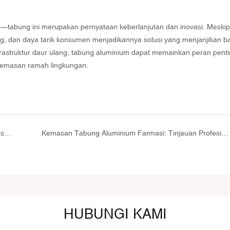
an—tabung ini merupakan pernyataan keberlanjutan dan inovasi. Meski
g, dan daya tarik konsumen menjadikannya solusi yang menjanjikan b
infrastruktur daur ulang, tabung aluminium dapat memainkan peran pent
emasan ramah lingkungan.
Tabung Krim Mata dengan Mikrovibrator: Kemasan Canggih untuk Peremajaan Mata di Rumah
Kemasan Tabung Aluminium Farmasi: Tinjauan Profesional
HUBUNGI KAMI