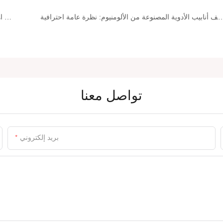
وية المصنوعة من الألومنيوم: نظرة عامة احترافية
أنابيب كريم العيون مع أجهزة اهتزاز دقيقة: التغليف المتطور لتجديد شباب العين في المنزل
تواصل معنا
بريد إلكتروني