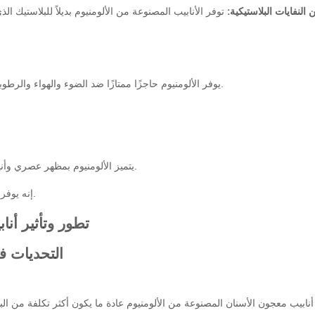
 النفايات البلاستيكية:
توفر الأنابيب المصنوعة من الألومنيوم بديلاً للبلاستيك 
يوفر الألومنيوم حاجزًا ممتازًا ضد الضوء والهواء والرطوبة، مما يحافظ على سلامة معجون الأسنان ويطيل عمره الافتراضي.
يتميز الألومنيوم بمظهر عصري وأنيق يتماشى مع العلامات التجارية للمنتجات الراقية أو الصديقة للبيئة.
إنه يوفر إمكانية طباعة ممتازة، مما يسمح بتصميمات نابضة بالحياة ومفصلة.
التحديات ف