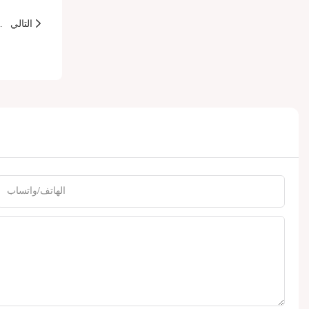
التالي
تغليف أنابيب الأد
الهاتف/واتساب