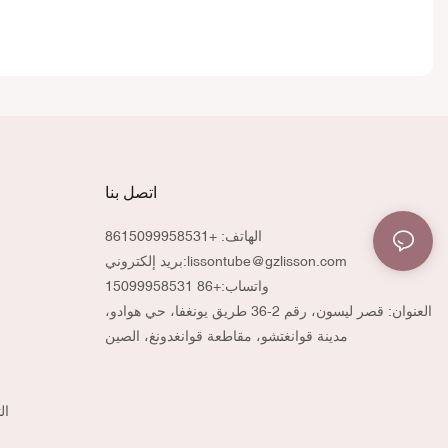
اتصل بنا
الهاتف: +8615099958531
lissontube@gzlisson.com
بريد إلكتروني:
واتساب:
+86 15099958531
العنوان: قصر ليسون، رقم 2-36 طريق يونغفا، حي هوادو،
مدينة قوانغتشو، مقاطعة قوانغدونغ، الصين
ال