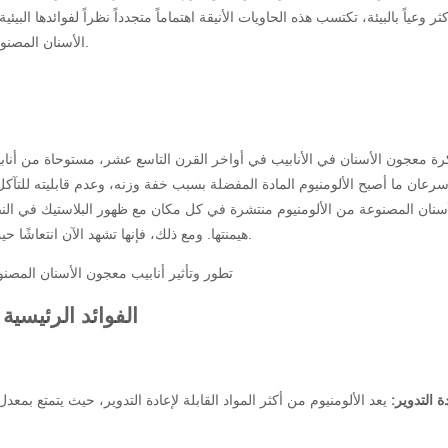
ثر وعياً بالبيئة، تكتسب هذه الحاويات الأنيقة اهتماماً متجدداً نظراً لفوائدها الب
الأسنان المصنوعة من الألومنيوم، بالإضافة إلى دورها في محادثات الاستدامة المستمرة.
 معجون الأسنان في الأنابيب في أواخر القرن التاسع عشر، مستوحاة من أنابيب 
رعان ما أصبح الألومنيوم المادة المفضلة بسبب خفة وزنه، وعدم قابليته للتآك
سنان المصنوعة من الألومنيوم منتشرة في كل مكان مع ظهور البلاستيك في النص
هيمنتها. ومع ذلك، فإنها تشهد الآن انتعاشًا حيث يعطي المستهلكون والشركات الأولوية للتغليف الأنبوبي الصديق للبيئة.
الفوائد الرئيسية
دة التدوير:
يعد الألومنيوم من أكثر المواد القابلة لإعادة التدوير، حيث يتمتع بم