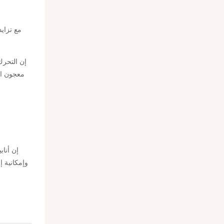
مع تزاي
إن التحرك
معجون ال
إن أناب
وإمكانية إ