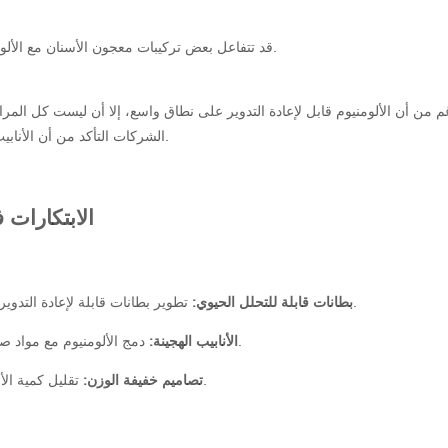
قد تتفاعل بعض تركيبات معجون الأسنان مع الألومنيوم، مما يستلزم استخدام بطانات، مما قد يعقد عملية إعادة التدوير.
 من أن الألومنيوم قابل لإعادة التدوير على نطاق واسع، إلا أن ليست كل المرا
الشركات التأكد من أن الأنابيب التي تنتجها قابلة لإعادة التدوير بالكامل ولا يتم خلطها مع مواد أخرى.
الابتكارات
تطوير بطانات قابلة لإعادة التدوير أو التحويل إلى سماد لضمان بقاء قابلية الأنبوب لإعادة التدوير سليمة.
بطانات قابلة للتحلل الحيوي:
دمج الألومنيوم مع مواد صديقة للبيئة أخرى لتحسين الأداء مع الحفاظ على إمكانية إعادة التدوير.
الأنابيب الهجينة:
تقليل كمية الألومنيوم المستخدمة في كل أنبوب لتقليل تكاليف الإنتاج والتأثير البيئي.
تصاميم خفيفة الوزن: