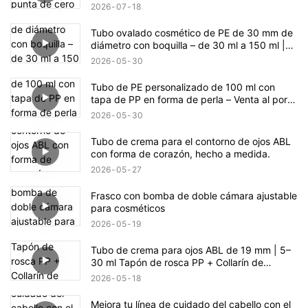
2026
07
18
Tubo ovalado cosmético de PE de 30 mm de
diámetro con boquilla – de 30 ml a 150 ml |
Punta de precisión | Cuerpo ovalado
2026
05
30
Tubo de PE personalizado de 100 ml con
tapa de PP en forma de perla – Venta al por
mayor
2026
05
30
Tubo de crema para el contorno de ojos ABL
con forma de corazón, hecho a medida.
2026
05
27
Frasco con bomba de doble cámara ajustable
para cosméticos
2026
05
19
Tubo de crema para ojos ABL de 19 mm | 5–
30 ml Tapón de rosca PP + Collarín de
aleación de zinc + Aplicador de silicona suave
2026
05
18
Mejora tu línea de cuidado del cabello con el