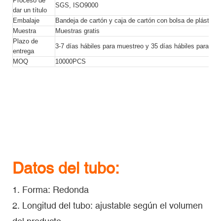
Proceso de
SGS, ISO9000
dar un título
Embalaje
Bandeja de cartón y caja de cartón con bolsa de plástico en
Muestra
Muestras gratis
Plazo de
3-7 días hábiles para muestreo y 35 días hábiles para ped
entrega
MOQ
10000PCS
Envase de bálsamo labial, envase cosmético de tubo de
plástico
Envase de bálsamo labial, envase cosmético de tubo de
plástico
Envase de bálsamo labial, envase cosmético de tubo de
plástico
Datos del tubo:
1. Forma: Redonda
2. Longitud del tubo: ajustable según el volumen