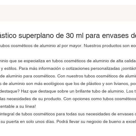
stico superplano de 30 ml para envases d
a tubos cosméticos de aluminio al por mayor. Nuestros productos son e
inio que se especializa en tubos cosméticos de aluminio de alta calid
 y estilos. Para más información o cotizaciones personalizadas ¡contác
s de aluminio para cosméticos. Con nuestros tubos cosméticos de alumi
e aluminio son más ecológicos que los de plástico y son livianos, por
destaque? Haz que destaque sobre un brillante tubo de aluminio. Los t
a las necesidades de su producto. Con opciones como tubos cosmético
entable a su línea!
integral de tubos cosméticos para todas sus necesidades de envases c
n su puerta en solo unos días. Podrá llevar su negocio de bueno a exce