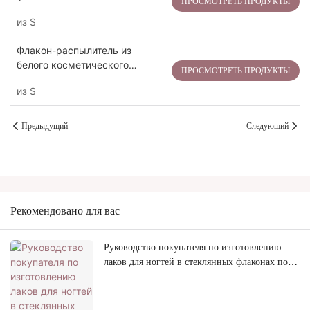
ПРОСМОТРЕТЬ ПРОДУКТЫ
полиэтилена с бархатистой
из
$
поверхностью и эффектом
замши.
Флакон-распылитель из
белого косметического
ПРОСМОТРЕТЬ ПРОДУКТЫ
пластика объемом 30–200 мл
из
$
Предыдущий
Следующий
Рекомендовано для вас
Руководство покупателя по изготовлению
лаков для ногтей в стеклянных флаконах под
собственной торговой маркой