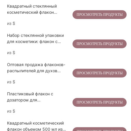
дозатор (ABS/PP/PE)
Квадратный стеклянный
косметический флакон
ПРОСМОТРЕТЬ ПРОДУКТЫ
объемом 15 мл с
из
$
ромбовидным выступом и
дозатором из АБС-пластика.
Набор стеклянной упаковки
для косметики: флакон с
ПРОСМОТРЕТЬ ПРОДУКТЫ
пипеткой, безвоздушная
из
$
баночка и флакон с помпой.
Оптовая продажа флаконов-
распылителей для духов
ПРОСМОТРЕТЬ ПРОДУКТЫ
премиум-класса объемом 30
из
$
мл из стекла под собственной
торговой маркой – с крышкой
Пластиковый флакон с
из полипропилена и помпой из
дозатором для
полипропилена и полиэтилена
ПРОСМОТРЕТЬ ПРОДУКТЫ
солнцезащитного крема
для парфюмерных брендов.
из
$
объемом 50 мл с двухслойной
полипропиленовой крышкой.
Квадратный косметический
флакон объемом 500 мл из