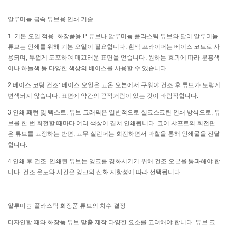
알루미늄 금속 튜브용 인쇄 기술:
1. 기본 오일 적용: 화장품용 P 튜브나 알루미늄 플라스틱 튜브와 달리 알루미늄
튜브는 인쇄를 위해 기본 오일이 필요합니다. 흰색 프라이머는 베이스 코트로 사
용되며, 두껍게 도포하여 매끄러운 표면을 얻습니다. 원하는 효과에 따라 분홍색
이나 하늘색 등 다양한 색상의 베이스를 사용할 수 있습니다.
2 베이스 코팅 건조: 베이스 오일은 고온 오븐에서 구워야 건조 후 튜브가 노랗게
변색되지 않습니다. 표면에 약간의 끈적거림이 있는 것이 바람직합니다.
3 인쇄 패턴 및 텍스트: 튜브 그래픽은 일반적으로 실크스크린 인쇄 방식으로, 튜
브를 한 번 회전할 때마다 여러 색상이 겹쳐 인쇄됩니다. 코어 샤프트의 회전판
은 튜브를 고정하는 반면, 고무 실린더는 회전하면서 마찰을 통해 인쇄물을 전달
합니다.
4 인쇄 후 건조: 인쇄된 튜브는 잉크를 경화시키기 위해 건조 오븐을 통과해야 합
니다. 건조 온도와 시간은 잉크의 산화 저항성에 따라 선택됩니다.
알루미늄-플라스틱 화장품 튜브의 치수 결정
디자인할 때와
화장품 튜브 맞춤 제작
다양한 요소를 고려해야 합니다. 튜브 크