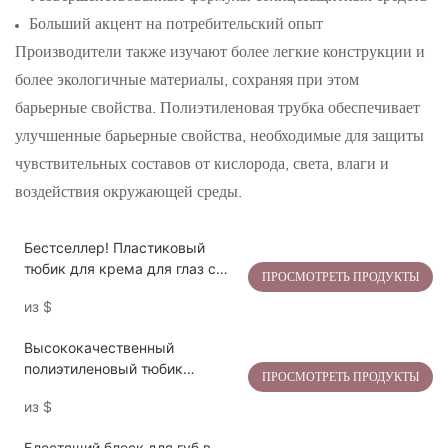
Больший акцент на потребительский опыт
Производители также изучают более легкие конструкции и
более экологичные материалы, сохраняя при этом
барьерные свойства. Полиэтиленовая трубка обеспечивает
улучшенные барьерные свойства, необходимые для защиты
чувствительных составов от кислорода, света, влаги и
воздействия окружающей среды.
Бестселлер! Пластиковый
тюбик для крема для глаз с
ПРОСМОТРЕТЬ ПРОДУКТЫ
аппликатором из цинкового
из
$
сплава | Крышка из
полипропилена с покрытием |
Высококачественный
Диаметр 19 мм | Объем 5–30
полиэтиленовый тюбик
мл
ПРОСМОТРЕТЬ ПРОДУКТЫ
LIFEGUM | Диаметр 19 мм | 5–
из
$
30 мл | Стальной аппликатор +
крышка из ПЭТГ
Блестящий блеск для губ в