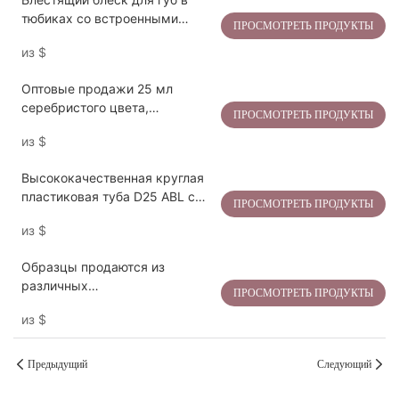
тюбиках со встроенными
ПРОСМОТРЕТЬ ПРОДУКТЫ
аппликаторами с бархатным
из
$
покрытием, диаметр 16 мм,
объем 5-15 мл.
Оптовые продажи 25 мл
серебристого цвета,
ПРОСМОТРЕТЬ ПРОДУКТЫ
металлический скошенный
из
$
тюбик для крема для глаз,
ламинированная упаковка ABL
Высококачественная круглая
пластиковая туба D25 ABL с
ПРОСМОТРЕТЬ ПРОДУКТЫ
лазерной ламинацией,
из
$
градиентный дизайн.
Образцы продаются из
различных
ПРОСМОТРЕТЬ ПРОДУКТЫ
высококачественных
из
$
китайских складных
ламинированных туб
Предыдущий
Следующий