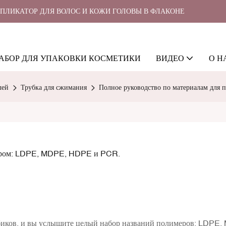
ППЛИКАТОР ДЛЯ ВОЛОС И КОЖИ ГОЛОВЫ В ФЛАКОНЕ
АБОР ДЛЯ УПАКОВКИ КОСМЕТИКИ
ВИДЕО
О Н
лей
Трубка для сжимания
Полное руководство по материалам для
атором: LDPE, MDPE, HDPE и PCR.
юбиков, и вы услышите целый набор названий полимеров: LDPE