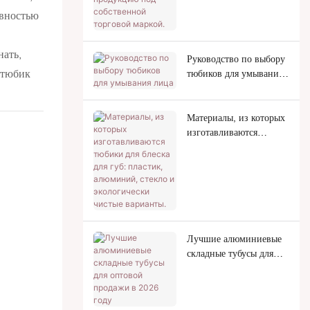
маркой.
ивностью
нать,
Руководство по выбору
 тюбик
тюбиков для умывания
лица
Материалы, из которых
изготавливаются
тюбики для блеска для
губ: пластик,
алюминий, стекло и
экологически чистые
варианты.
Лучшие алюминиевые
складные тубусы для
оптовой продажи в
2026 году