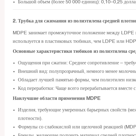
Большой объем (более 50 000 единиц): 0,10–0,25 долла
2. Трубка для сжимания из полиэтилена средней плотн
MDPE занимает промежуточное положение между LDPE и 
используется в пластиковых тюбиках, чем LDPE или HDP
Основные характеристики тюбиков из полиэтилена ср
Ощущения при сжатии: Среднее сопротивление – требуе
Внешний вид: полупрозрачный, немного менее молочны
Обладает лучшей памятью формы, чем полиэтилен низко
Код переработки: Чаще всего перерабатывается вместе 
Наилучшие области применения MDPE
Изделия, требующие умеренных барьерных свойств (ме
плотности).
Формулы со слабокислой или щелочной реакцией (MDP
Бренды, желающие получить материал средней плотност