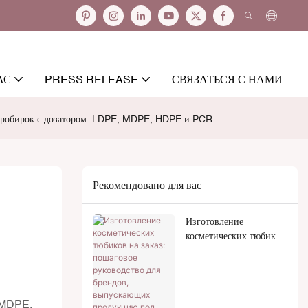
АС
PRESS RELEASE
СВЯЗАТЬСЯ С НАМИ
 пробирок с дозатором: LDPE, MDPE, HDPE и PCR.
Рекомендовано для вас
Изготовление
косметических тюбиков
на заказ: пошаговое
руководство для
брендов, выпускающих
продукцию под
, MDPE,
собственной торговой