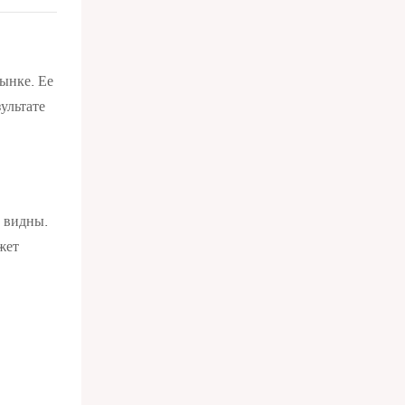
ынке. Ее
ультате
 видны.
жет