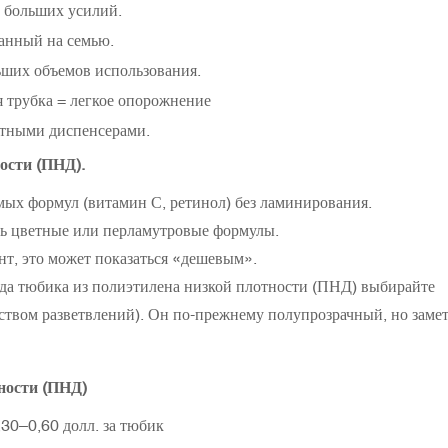
т больших усилий.
анный на семью.
ьших объемов использования.
я трубка = легкое опорожнение
ртными диспенсерами.
ости (ПНД).
мых формул (витамин С, ретинол) без ламинирования.
ть цветные или перламутровые формулы.
т, это может показаться «дешевым».
ида тюбика из полиэтилена низкой плотности (ПНД) выбирайте
твом разветвлений). Он по-прежнему полупрозрачный, но заме
ности (ПНД)
30–0,60 долл. за тюбик