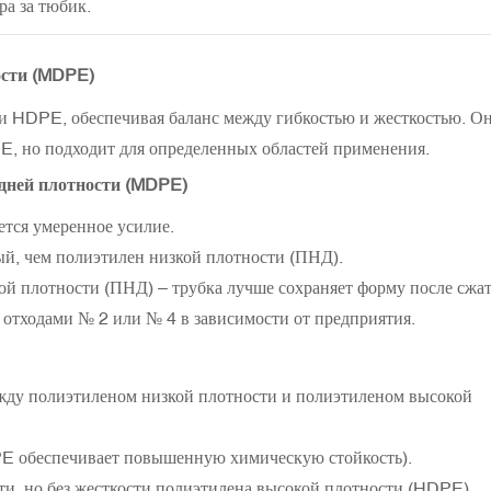
ра за тюбик.
ости (MDPE)
HDPE, обеспечивая баланс между гибкостью и жесткостью. Он
E, но подходит для определенных областей применения.
едней плотности (MDPE)
тся умеренное усилие.
й, чем полиэтилен низкой плотности (ПНД).
й плотности (ПНД) – трубка лучше сохраняет форму после сжат
с отходами № 2 или № 4 в зависимости от предприятия.
жду полиэтиленом низкой плотности и полиэтиленом высокой
E обеспечивает повышенную химическую стойкость).
и, но без жесткости полиэтилена высокой плотности (HDPE).