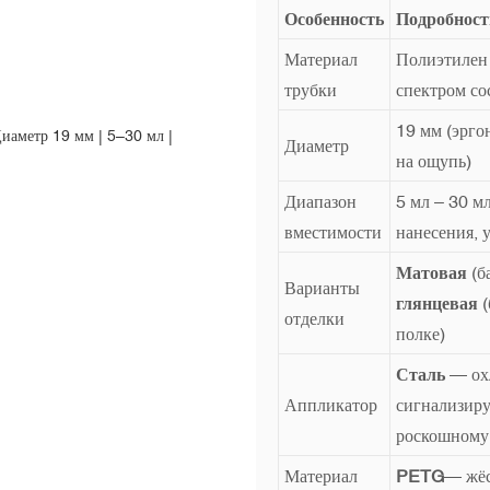
Особенность
Подробност
Материал
Полиэтилен 
трубки
спектром со
19 мм (эрго
Диаметр
на ощупь)
Диапазон
5 мл – 30 м
вместимости
нанесения, у
Матовая
(б
Варианты
глянцевая
(
отделки
полке)
Сталь
— охл
Аппликатор
сигнализир
роскошному 
Материал
PETG
— жёс