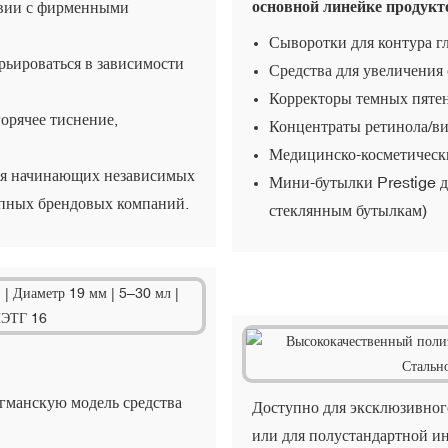
основной линейке продукт
твии с фирменными
Сыворотки для контура гл
рьироваться в зависимости
Средства для увеличения
Корректоры темных пяте
орячее тиснение,
Концентраты ретинола/в
Медицинско-косметическ
для начинающих независимых
Мини-бутылки Prestige д
упных брендовых компаний.
стеклянным бутылкам)
гманскую модель средства
Доступно для эксклюзивног
или для полустандартной и