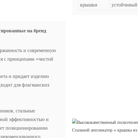
крышки
устойчивый 
тированные на бренд
ержанность и современную
ся с принципами «чистой
ета и придает изделию
ходит для флагманских
чников, стальные
нной эффективностью и
ует позиционированию
 «рекомендованного