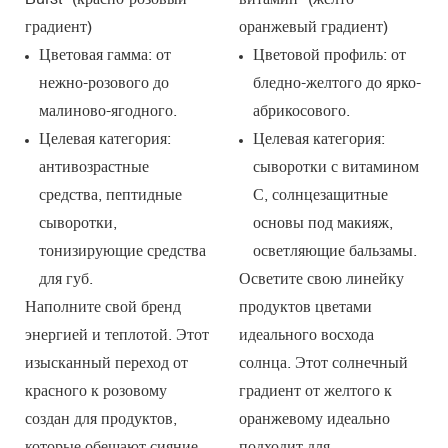
градиент)
оранжевый градиент)
Цветовая гамма: от
Цветовой профиль: от
нежно-розового до
бледно-желтого до ярко-
малиново-ягодного.
абрикосового.
Целевая категория:
Целевая категория:
антивозрастные
сыворотки с витамином
средства, пептидные
С, солнцезащитные
сыворотки,
основы под макияж,
тонизирующие средства
осветляющие бальзамы.
для губ.
Осветите свою линейку
Наполните свой бренд
продуктов цветами
энергией и теплотой. Этот
идеального восхода
изысканный переход от
солнца. Этот солнечный
красного к розовому
градиент от желтого к
создан для продуктов,
оранжевому идеально
которые обещают сияние
подходит для