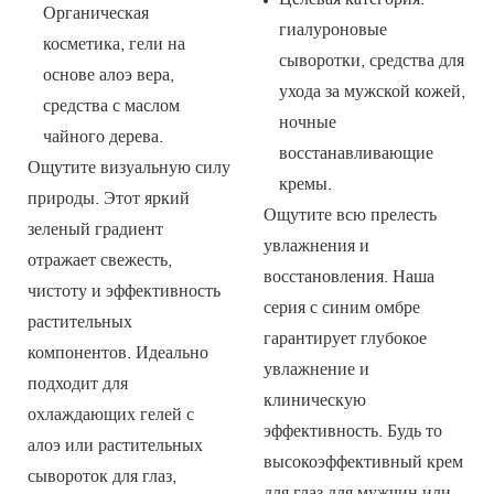
Органическая
гиалуроновые
косметика, гели на
сыворотки, средства для
основе алоэ вера,
ухода за мужской кожей,
средства с маслом
ночные
чайного дерева.
восстанавливающие
Ощутите визуальную силу
кремы.
природы. Этот яркий
Ощутите всю прелесть
зеленый градиент
увлажнения и
отражает свежесть,
восстановления. Наша
чистоту и эффективность
серия с синим омбре
растительных
гарантирует глубокое
компонентов. Идеально
увлажнение и
подходит для
клиническую
охлаждающих гелей с
эффективность. Будь то
алоэ или растительных
высокоэффективный крем
сывороток для глаз,
для глаз для мужчин или