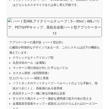
はどちらもカス​​タマイズまたは差し替え可能です。
アプリケーターの選択肢（ハート型以外）
心臓部が特徴的なデザインである一方、このシステムは以下の機能も
備えています。
クラシックなティアドロップ型
丸型冷却ボール（金属製）
マッサージ用の突起が付いた平らなパドル
カスタム形状（金型開発後）
仕上げパレット — 感覚と視覚
ソフトタッチのマットチューブ – ベルベットのような手触り、指
紋がつきにくく、高級感のある使用感
高光沢チューブ – 棚に映る印象的な反射
すりガラス風のチューブ – 微妙な透明感で処方の色が見える
金属製真空蒸着キャップ – 鏡面仕上げのクロムまたはローズゴー
ルド