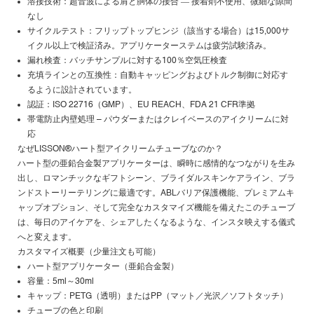
溶接技術：超音波による肩と胴体の接合 ― 接着剤不使用、微細な隙間
なし
サイクルテスト：フリップトップヒンジ（該当する場合）は15,000サ
イクル以上で検証済み。アプリケーターステムは疲労試験済み。
漏れ検査：バッチサンプルに対する100％空気圧検査
充填ラインとの互換性：自動キャッピングおよびトルク制御に対応す
るように設計されています。
認証：ISO 22716（GMP）、EU REACH、FDA 21 CFR準拠
帯電防止内壁処理 – パウダーまたはクレイベースのアイクリームに対
応
なぜLISSON®ハート型アイクリームチューブなのか？
ハート型の亜鉛合金製アプリケーターは、瞬時に感情的なつながりを生み
出し、ロマンチックなギフトシーン、ブライダルスキンケアライン、ブラ
ンドストーリーテリングに最適です。ABLバリア保護機能、プレミアムキ
ャップオプション、そして完全なカスタマイズ機能を備えたこのチューブ
は、毎日のアイケアを、シェアしたくなるような、インスタ映えする儀式
へと変えます。
カスタマイズ概要（少量注文も可能）
ハート型アプリケーター（亜鉛合金製）
容量：5ml～30ml
キャップ：PETG（透明）またはPP（マット／光沢／ソフトタッチ）
チューブの色と印刷