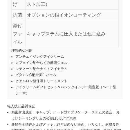
げ
スト加工）
抗菌
オプションの銀イオンコーティング
添付
ファ
キャップステムに圧入またはねじ込み
イル
理想的な用途
アンチエイジングアイクリーム
カフェイン配合むくみ解消ジェル
レチノール配合ナイトアイセラム
ビタミンC配合美白バーム
ヒアルロン酸保湿トリートメント
アイクリームギフトセット＆バレンタインデー限定版（ハート型
テーマ）
職人技と品質保証
精密射出成形：キャップ、ハート型アプリケーターステムの嵌合、お
よびシーリングリムの公差は0.05mm未満
亜鉛合金鋳造およびメッキ：継ぎ目のない表面、バリなし、耐腐食性