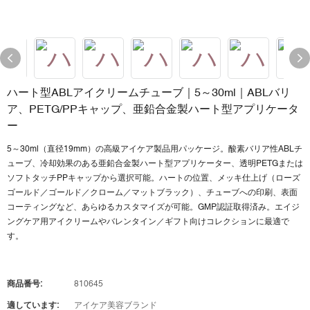
ハート型ABLアイクリームチューブ｜5～30ml｜ABLバリ
ア、PETG/PPキャップ、亜鉛合金製ハート型アプリケータ
ー
5～30ml（直径19mm）の高級アイケア製品用パッケージ。酸素バリア性ABLチ
ューブ、冷却効果のある亜鉛合金製ハート型アプリケーター、透明PETGまたは
ソフトタッチPPキャップから選択可能。ハートの位置、メッキ仕上げ（ローズ
ゴールド／ゴールド／クローム／マットブラック）、チューブへの印刷、表面
コーティングなど、あらゆるカスタマイズが可能。GMP認証取得済み。エイジ
ングケア用アイクリームやバレンタイン／ギフト向けコレクションに最適で
す。
商品番号:
810645
適しています:
アイケア美容ブランド