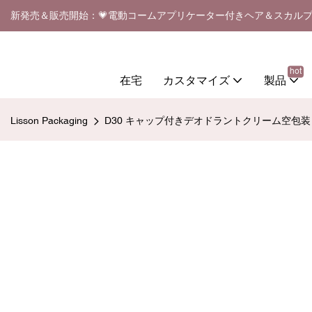
新発売＆販売開始：💗電動コームアプリケーター付きヘア＆スカル
hot
在宅
カスタマイズ
製品
Lisson Packaging
D30 キャップ付きデオドラントクリーム空包装