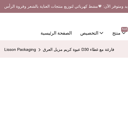
د ومتوفر الآن: 💗مشط كهربائي لتوزيع منتجات العناية بالشعر وفروة الرأس
hot
منتج
التخصيص
الصفحة الرئيسية
عبوة كريم مزيل العرق D30 فارغة مع غطاء
Lisson Packaging