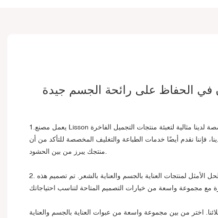
ون في الحفاظ على رائحة الجسم جيدة
1.يعمل مصنع Lisson لأنابيب مستحضرات التجميل في صناعة البلاستيك منذ أكثر من 20 عامًا ولن نتجه إلى أي مكان. أنابيب مستحضرات التجميل البلاستيكية المخصصة لدينا مثالية لتعبئة منتجات التجميل الفاخرة
ا، فإننا نقدم أيضًا خدمات الطباعة والتغليف المخصصة للتأكد من أن
منتجك يبرز من بين الحشود.
2. إذا كنت تبحث عن طريقة لجعل منتجك يتألق بين كل هؤلاء، فلا داعي للبحث أكثر. أنبوب مستحضرات التجميل البلاستيكي المخصص لدينا هو الحل الأمثل لمنتجات العناية بالجسم والعناية بالشعر. تم تصميم هذه
ائنا. اختر من بين مجموعة واسعة من عبوات العناية بالجسم والعناية