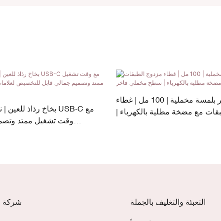
زجاجة عطر بلمسة مخملية | 100 مل | غطاء
بخاخ رذاذ للعين | نظا
قات مع مضخة مطلية بالكهرباء |
وقت تشغيل ممتد وتصمي
سطح مخملي فاخر
للتخصيص لعلامات التجميل ا
التعبئة والتغليف بالجملة
شركة