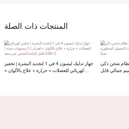
المنتجات ذات الصلة
م شحن ذكي USB-C مع
جهاز تدليك ليسون 4 في 1 لتجديد البشرة | تحفيز
م جمالي قابل
كهربائي للعضلات + حرارة + علاج بالألوان +
لمتطورة تقنيًا
اهتزاز | 3 مستويات شدة | قابل لإعادة الشحن
عبر منفذ USB-C