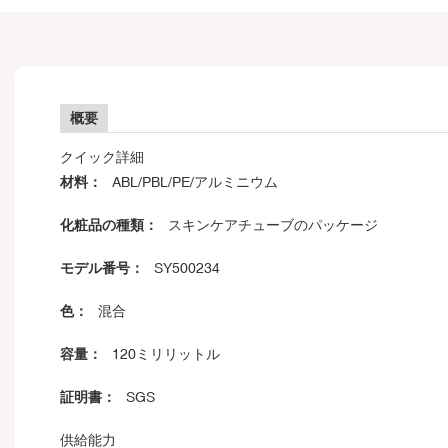
概要
クイック詳細
材料：
ABL/PBL/PE/アルミニウム
化粧品の種類：
スキンケアチューブのパッケージ
モデル番号：
SY500234
色：
混合
容量：
120ミリリットル
証明書：
SGS
供給能力