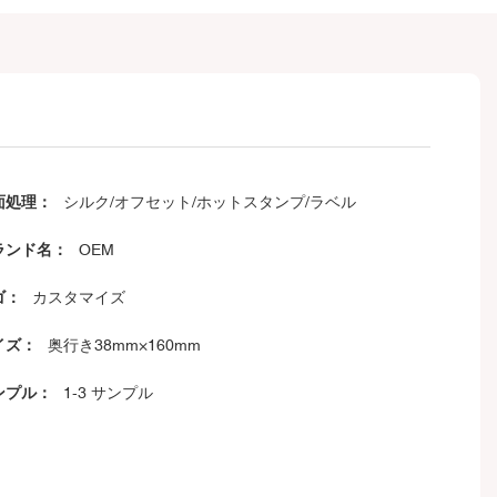
面処理：
シルク/オフセット/ホットスタンプ/ラベル
ランド名：
OEM
ゴ：
カスタマイズ
イズ：
奥行き38mm×160mm
ンプル：
1-3 サンプル