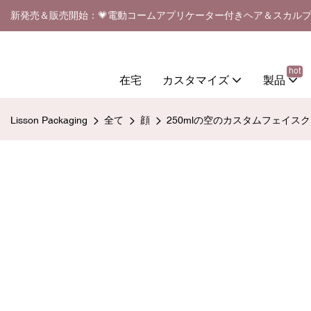
新発売＆販売開始：💗電動コームアプリケーター付きヘア＆スカル
hot
在宅
カスタマイズ
製品
Lisson Packaging
全て
顔
250mlの空のカスタムフェイ