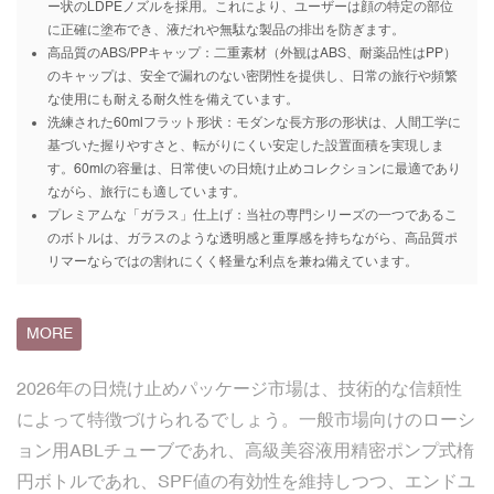
ー状のLDPEノズルを採用。これにより、ユーザーは顔の特定の部位
に正確に塗布でき、液だれや無駄な製品の排出を防ぎます。
高品質のABS/PPキャップ：二重素材（外観はABS、耐薬品性はPP）
のキャップは、安全で漏れのない密閉性を提供し、日常の旅行や頻繁
な使用にも耐える耐久性を備えています。
洗練された60mlフラット形状：モダンな長方形の形状は、人間工学に
基づいた握りやすさと、転がりにくい安定した設置面積を実現しま
す。60mlの容量は、日常使いの日焼け止めコレクションに最適であり
ながら、旅行にも適しています。
プレミアムな「ガラス」仕上げ：当社の専門シリーズの一つであるこ
のボトルは、ガラスのような透明感と重厚感を持ちながら、高品質ポ
リマーならではの割れにくく軽量な利点を兼ね備えています。
MORE
2026年の日焼け止めパッケージ市場は、技術的な信頼性
によって特徴づけられるでしょう。一般市場向けのローシ
ョン用ABLチューブであれ、高級美容液用精密ポンプ式楕
円ボトルであれ、SPF値の有効性を維持しつつ、エンドユ