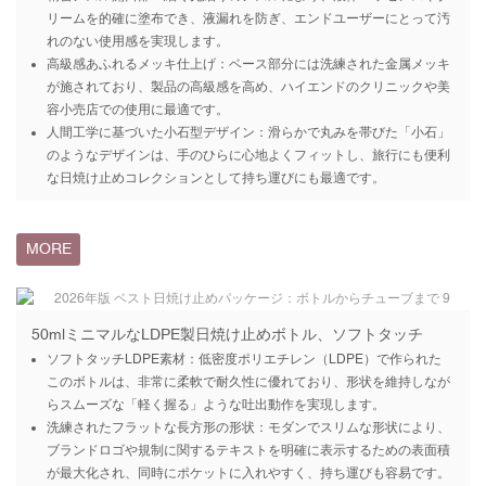
リームを的確に塗布でき、液漏れを防ぎ、エンドユーザーにとって汚
れのない使用感を実現します。
高級感あふれるメッキ仕上げ：ベース部分には洗練された金属メッキ
が施されており、製品の高級感を高め、ハイエンドのクリニックや美
容小売店での使用に最適です。
人間工学に基づいた小石型デザイン：滑らかで丸みを帯びた「小石」
のようなデザインは、手のひらに心地よくフィットし、旅行にも便利
な日焼け止めコレクションとして持ち運びにも最適です。
MORE
50mlミニマルなLDPE製日焼け止めボトル、ソフトタッチ
ソフトタッチLDPE素材：低密度ポリエチレン（LDPE）で作られた
このボトルは、非常に柔軟で耐久性に優れており、形状を維持しなが
らスムーズな「軽く握る」ような吐出動作を実現します。
洗練されたフラットな長方形の形状：モダンでスリムな形状により、
ブランドロゴや規制に関するテキストを明確に表示するための表面積
が最大化され、同時にポケットに入れやすく、持ち運びも容易です。