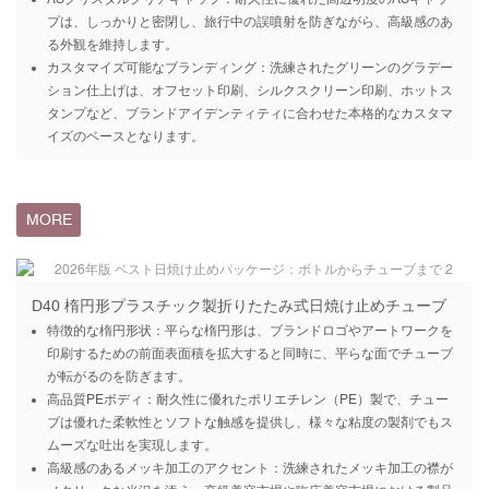
プは、しっかりと密閉し、旅行中の誤噴射を防ぎながら、高級感のあ
る外観を維持します。
カスタマイズ可能なブランディング：洗練されたグリーンのグラデー
ション仕上げは、オフセット印刷、シルクスクリーン印刷、ホットス
タンプなど、ブランドアイデンティティに合わせた本格的なカスタマ
イズのベースとなります。
MORE
D40 楕円形プラスチック製折りたたみ式日焼け止めチューブ
特徴的な楕円形状：平らな楕円形は、ブランドロゴやアートワークを
印刷するための前面表面積を拡大すると同時に、平らな面でチューブ
が転がるのを防ぎます。
高品質PEボディ：耐久性に優れたポリエチレン（PE）製で、チュー
ブは優れた柔軟性とソフトな触感を提供し、様々な粘度の製剤でもス
ムーズな吐出を実現します。
高級感のあるメッキ加工のアクセント：洗練されたメッキ加工の襟が