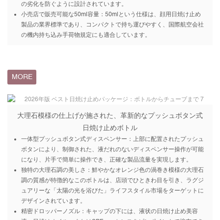
の劣化を防ぐように設計されています。
小売店で販売可能な50ml容量：50mlという仕様は、顔用日焼け止め
製品の業界標準であり、コンパクトで持ち運びやすく、国際航空会社
の機内持ち込み手荷物規定にも適合しています。
MORE
大理石模様の仕上げが施された、革新的なプッシュボタン式
日焼け止めボトル
一体型プッシュボタン式ディスペンサー：上部に配置されたプッシュ
ボタンにより、制御された、液だれのないディスペンサー操作が可能
になり、片手で簡単に操作でき、正確な製品流量を実現します。
独特の大理石調の美しさ：鮮やかなオレンジ色の渦巻き模様の大理石
調の質感が特徴的なこのボトルは、店頭でひときわ目を引き、ラグジ
ュアリーな「太陽の光を浴びた」ライフスタイル市場をターゲットに
デザインされています。
精密ドロッパーノズル：キャップの下には、液状の日焼け止め美容