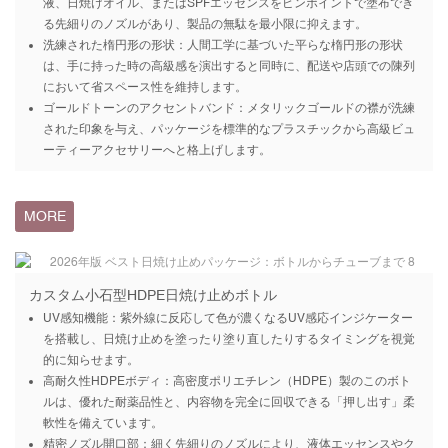
液、日焼けオイル、またはSPFエッセンスをピンポイントで塗布でき
る先細りのノズルがあり、製品の無駄を最小限に抑えます。
洗練された楕円形の形状：人間工学に基づいた平らな楕円形の形状
は、手に持った時の高級感を演出すると同時に、配送や店頭での陳列
において省スペース性を維持します。
ゴールドトーンのアクセントバンド：メタリックゴールドの襟が洗練
された印象を与え、パッケージを標準的なプラスチックから高級ビュ
ーティーアクセサリーへと格上げします。
MORE
カスタム小石型HDPE日焼け止めボトル
UV感知機能：紫外線に反応して色が濃くなるUV感応インジケーター
を搭載し、日焼け止めを塗ったり塗り直したりするタイミングを視覚
的に知らせます。
高耐久性HDPEボディ：高密度ポリエチレン（HDPE）製のこのボト
ルは、優れた耐薬品性と、内容物を完全に回収できる「押し出す」柔
軟性を備えています。
精密ノズル開口部：細く先細りのノズルにより、液体エッセンスやク