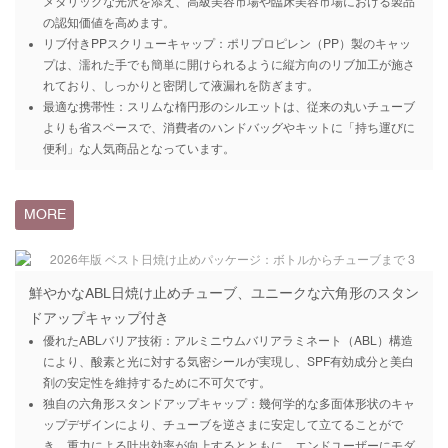
メタリックな光沢を添え、高級美容市場や臨床美容市場における製品
の認知価値を高めます。
リブ付きPPスクリューキャップ：ポリプロピレン（PP）製のキャッ
プは、濡れた手でも簡単に開けられるように縦方向のリブ加工が施さ
れており、しっかりと密閉して液漏れを防ぎます。
最適な携帯性：スリムな楕円形のシルエットは、従来の丸いチューブ
よりも省スペースで、消費者のハンドバッグやキットに「持ち運びに
便利」な人気商品となっています。
MORE
鮮やかなABL日焼け止めチューブ、ユニークな六角形のスタン
ドアップキャップ付き
優れたABLバリア技術：アルミニウムバリアラミネート（ABL）構造
により、酸素と光に対する気密シールが実現し、SPF有効成分と美白
剤の安定性を維持するために不可欠です。
独自の六角形スタンドアップキャップ：幾何学的な多面体形状のキャ
ップデザインにより、チューブを逆さまに安定して立てることがで
き、重力による吐出効率が向上するとともに、エンドユーザーにモダ