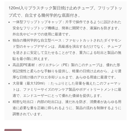
120ml入りプラスチック製日焼け止めチューブ。フリップトッ
プ式で、自立する幾何学的な底面付き。
一体型フリップトップキャップ：片手で操作できるように設計された
安全なフリップトップ機構は、簡単に開閉でき、液漏れを防ぎます。
外出先やビーチでの使用に最適です。
独自の幾何学的な自立型ベース：ファセットカットされたダイヤモン
ド型のキャップデザインは、高級感を演出するだけでなく、チューブ
を逆さまに安定して立たせることができ、重力による吐出と製品の無
駄を最小限に抑えます。
高品質PE素材：ポリエチレン（PE）製のこのチューブは、優れた形
状記憶性と柔らかな手触りを提供し、軽量の日焼け止めから、より濃
厚な日焼け後のアロエ冷却ジェルまで、あらゆる用途に最適です。
大容量（最大120ml）：たっぷりとした容量を備えたこのフォーマッ
トは、ファミリーサイズのサンケア製品やボディトリートメントに最
適で、エンドユーザーにとって優れた価値を提供します。
精密な吐出口：内部の吐出口は、液だれを防ぎ、消費者があらゆる用
途に必要な量を正確に得られるように、製品の流れを制御するように
調整されています。