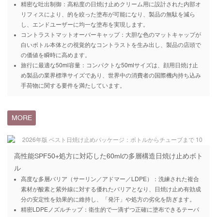
精密な吐出制御：高粘度の日焼け止めクリーム用に設計された内部オ
リフィスにより、的を絞った塗布が可能になり、製品の無駄を減ら
し、エンドユーザーに均一な塗布を実現します。
コントラストマットオーバーキャップ：大胆な色のマットキャップが
白いボトル本体との視覚的なコントラストを生み出し、製品の店頭で
の価値を瞬時に高めます。
旅行に最適な50ml容量：コンパクトな50mlサイズは、顔用日焼け止
め製品の業界標準サイズであり、世界中の消費者の国際機内持ち込み
手荷物に関する要件を満たしています。
MORE
高性能SPF50+処方に対応した60mlの多層構造日焼け止めボト
ル
高度な多層バリア（サーリン／アドマー／LDPE）：洗練された複合
素材が酸素と紫外線に対する優れたバリアとなり、日焼け止め有効成
分の安定性を効果的に維持し、「発汗」や処方の劣化を防ぎます。
精密LDPEノズルチップ：衛生的で一滴ずつ正確に塗布できるテーパ