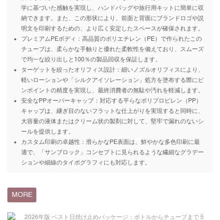
学に基づいた感触を実現し、ハンドバッグや旅行用キットに簡単に収
納できます。また、この形状により、前面と背面にブランドロゴや説
明文を印刷するための、より広く安定したスペースが確保されます。
プレミアムPEボディ：高品質のポリエチレン（PE）で作られたこの
チューブは、柔らかな手触りと優れた柔軟性を備えており、スムーズ
で均一な絞り出しと100％の製品回収を保証します。
ターゲットを絞ったオリフィス設計：細いノズルオリフィスにより、
軽いローションや「シルクアイソレーション」処方を塗布する際にピ
ンポイントの精度を実現し、最終消費者の無駄や汚れを軽減します。
安全なPPオーバーキャップ：対応する平らなポリプロピレン（PP）
キャップは、継ぎ目のないフラットな仕上がりを実現すると同時に、
大容量の液体またはクリーム状の製剤に対して、堅牢で漏れのないシ
ールを提供します。
カスタム印刷の卓越性：滑らかなPE表面は、鮮やかな多色印刷に最
適で、「サンブロック」コンセプトに見られるような繊細なグラデー
ションや細線のタイポグラフィにも対応します。
MORE