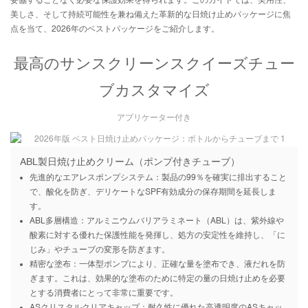
妥協することなく必要な保護効果を得られます。このガイドでは、実用性、
美しさ、そして持続可能性を兼ね備えた革新的な日焼け止めパッケージに焦
点を当て、2026年のベストパッケージをご紹介します。
最高のサンスクリーンスクイーズチュー
ブ
カスタマイズ
アプリケーター付き
ABL製日焼け止めクリーム（ポンプ付きチューブ）
先進的なエアレスポンプシステム：製品の99％を確実に排出すること
で、酸化を防ぎ、デリケートなSPF有効成分の保存期間を延長しま
す。
ABL多層構造：アルミニウムバリアラミネート（ABL）は、紫外線や
酸素に対する優れた保護性能を発揮し、処方の安定性を維持し、「に
じみ」やチューブの変形を防ぎます。
精密な塗布：一体型ポンプにより、正確な量を塗布でき、液だれを防
ぎます。これは、効果的な塗布のために特定の量の日焼け止めを必要
とする消費者にとって非常に重要です。
ASクリスタルクリアキャップ：耐久性に優れた高透明度のASキャッ