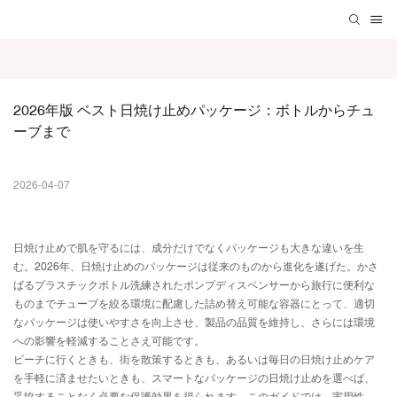
2026年版 ベスト日焼け止めパッケージ：ボトルからチュ
ーブまで
2026-04-07
日焼け止めで肌を守るには、成分だけでなくパッケージも大きな違いを生
む。2026年、日焼け止めのパッケージは従来のものから進化を遂げた。
かさ
ばるプラスチックボトル
洗練されたポンプディスペンサーから旅行に便利な
ものまで
チューブを絞る
環境に配慮した詰め替え可能な容器にとって、適切
なパッケージは使いやすさを向上させ、製品の品質を維持し、さらには環境
への影響を軽減することさえ可能です。
ビーチに行くときも、街を散策するとき​​も、あるいは毎日の日焼け止めケア
を手軽に済ませたいときも、スマートなパッケージの日焼け止めを選べば、