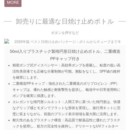
MORE
卸売りに最適な日焼け止めボトル
ボタンを押すなど
50ml入りプラスチック製楕円形日焼け止めボトル、二重構造
PPキャップ付き
精密ポンプ式ディスペンサー：高効率ポンプを搭載し、粘度の低い高
活性美容液でも正確な分量制御が可能。無駄をなくし、S​​PF値の維持
を確実にします。
二重構造PPキャップ：強化された二重構造のポリプロピレン（PP）
キャップは、優れた触感と耐衝撃性を提供し、輸送中や日常使用時に
ポンプを確実に保護します。
エレガントな楕円形シルエット：人間工学に基づいた楕円形は、快適
なグリップ感とモダンでフラットな形状を実現し、旅行用キットに完
璧に収まりながら、前面のブランド表示領域を最大限に活用します。
耐久性のあるプラスチック構造：高品質で耐薬品性に​​優れたプラスチ
ックを使用し、処方の完全性を維持し、デリケートなUVフィルター