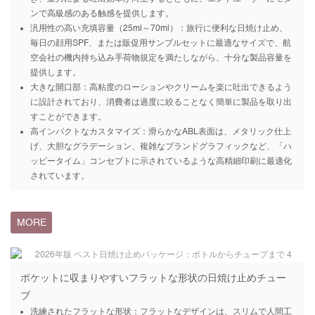
ンで高級感のある触感を提供します。
汎用性の高い充填容量（25ml～70ml）：旅行に便利な日焼け止め、
毎日の顔用SPF、または販促用サンプルセットに最適なサイズで、航
空会社の機内持ち込み手荷物規定を満たしながら、十分な製品容量を
提供します。
大きな開口部：高粘度のローションやクリームを楽に吐出できるよう
に設計されており、消費者は過度に絞ることなく簡単に製品を取り出
すことができます。
高インパクトなカスタマイズ：滑らかなABL表面は、メタリック仕上
げ、大胆なグラデーション、複雑なブランドグラフィックなど、「ハ
ッピータイム」コンセプトに示されているような高精細印刷に最適化
されています。
MORE
ポケットに収まりやすいフラットな形状の日焼け止めチュー
ブ
洗練されたフラットな形状：フラットなデザインは、スリムで人間工