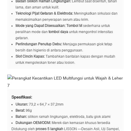
Badan Silikon Ramah Lingkungan:
Lembut saat disentuh, tahan
lama, dan aman untuk kulit.
Teknologi Pijat Getaran & Elektroda:
Meningkatkan sirkulasi dan
memaksimalkan penyerapan serum atau krim.
Mode yang Dapat Disesuaikan:
Tombol M
sederhana untuk
peralihan mode dan
tombol daya
untuk mengontrol intensitas
getaran.
Perlindungan Penutup Debu:
Menjaga permukaan giok tetap
bersih dan higienis di antara penggunaan.
Slot Cincin Kapas:
Tambahkan bantalan kapas dengan mudah
untuk mengoleskan toner atau losion.
Spesifikasi:
Ukuran:
73,2 × 64,7 × 37,2mm
Berat:
96g
Bahan:
silikon ramah lingkungan, elektroda, batu giok alami
Dukungan OEM/ODM:
Merek dan kemasan khusus tersedia
Didukung oleh
proses 5 langkah
LISSON —Desain Asli, Uji Sampel,