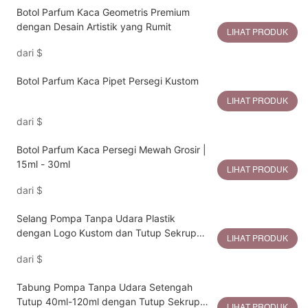
Botol Parfum Kaca Geometris Premium
dengan Desain Artistik yang Rumit
LIHAT PRODUK
dari
$
Botol Parfum Kaca Pipet Persegi Kustom
LIHAT PRODUK
dari
$
Botol Parfum Kaca Persegi Mewah Grosir |
15ml - 30ml
LIHAT PRODUK
dari
$
Selang Pompa Tanpa Udara Plastik
dengan Logo Kustom dan Tutup Sekrup
LIHAT PRODUK
Transparan, Finishing Merah Muda
dari
$
Mengkilap
Tabung Pompa Tanpa Udara Setengah
Tutup 40ml-120ml dengan Tutup Sekrup
LIHAT PRODUK