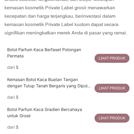
kemasan kosmetik Private Label grosir menawarkan
kecepatan dan harga terjangkau, berinvestasi dalam
kemasan kosmetik Private Label kustom dapat secara
signifikan meningkatkan merek Anda di pasar yang ramai.
Botol Parfum Kaca Berfaset Potongan
Permata
LIHAT PRODUK
dari
$
Kemasan Botol Kaca Buatan Tangan
dengan Tutup Tanah Bergaris yang Dipoles
LIHAT PRODUK
dengan Tangan untuk Kemewahan
dari
$
Berkelanjutan
Botol Parfum Kaca Gradien Bercahaya
untuk Grosir
LIHAT PRODUK
dari
$