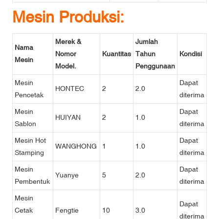
Mesin Produksi:
Merek &
Jumlah
Nama
Nomor
Kuantitas
Tahun
Kondisi
Mesin
Model.
Penggunaan
Mesin
Dapat
HONTEC
2
2.0
Pencetak
diterima
Mesin
Dapat
HUIYAN
2
1.0
Sablon
diterima
Mesin Hot
Dapat
WANGHONG
1
1.0
Stamping
diterima
Mesin
Dapat
Yuanye
5
2.0
Pembentuk
diterima
Mesin
Dapat
Cetak
Fengtie
10
3.0
diterima