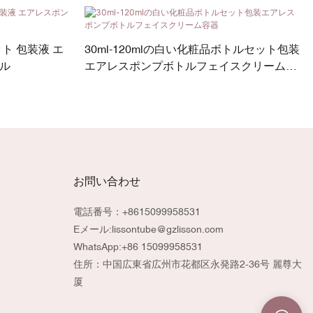
ット 包装液 エ
30ml-120mlの白い化粧品ボトルセット包装
ル
エアレスポンプボトルフェイスクリーム容
器
お問い合わせ
電話番号：+8615099958531
Eメール:
lissontube@gzlisson.com
WhatsApp:
+86 15099958531
住所：中国広東省広州市花都区永発路2-36号 麗尊大
厦