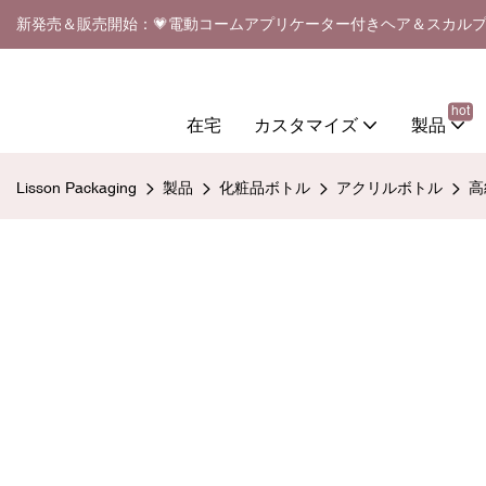
新発売＆販売開始：💗電動コームアプリケーター付きヘア＆スカル
hot
在宅
カスタマイズ
製品
Lisson Packaging
製品
化粧品ボトル
アクリルボトル
高