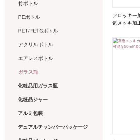
クラフト紙管
アプリケーター化粧品チューブ
竹ボトル
フロッキー加
ラミネートチューブ
PEボトル
気メッキ加
プ｜高級感
PET/PETGボトル
アクリルボトル
エアレスボトル
ガラス瓶
化粧品用ガラス瓶
化粧品ジャー
アルミ包装
デュアルチャンバーパッケージ