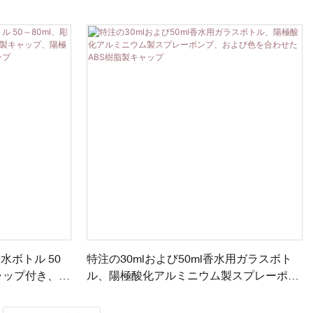
ボトル 50
特注の30mlおよび50ml香水用ガラスボト
ャップ付き、
ル、陽極酸化アルミニウム製スプレーポン
酸化アルミニウ
プ、および色を合わせたABS樹脂製キャッ
プ