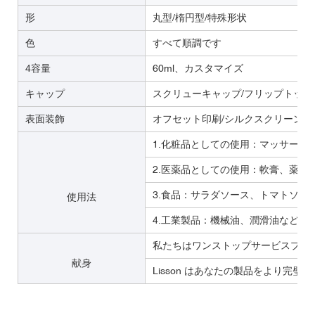
形
丸型/楕円型/特殊形状
色
すべて順調です
4容量
60ml、カスタマイズ
キャップ
スクリューキャップ/フリップトップ
表面装飾
オフセット印刷/シルクスクリーン印
1.化粧品としての使用：マッサージ
2.医薬品としての使用：軟膏、薬用
3.食品：サラダソース、トマトソー
使用法
4.工業製品：機械油、潤滑油など
私たちはワンストップサービスプラ
献身
Lisson はあなたの製品をより完