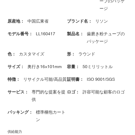
ーブのパッケ
ージ
原産地：
中国広東省
ブランド名：
リソン
モデル番号：
LL160417
製品名：
歯磨き粉チューブの
パッケージ
色：
カスタマイズ
形：
ラウンド
サイズ：
奥行き16×101mm
容量：
50ミリリットル
特徴：
リサイクル可能/高品質
証明書：
ISO 9001/SGS
サービス：
専門的な提案を提
ロゴ：
許容可能な顧客のロゴ
供
パッキング：
標準梱包カート
ン
供給能力