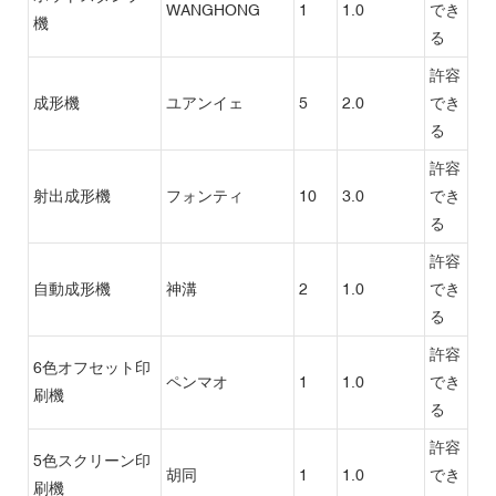
WANGHONG
1
1.0
でき
機
る
許容
成形機
ユアンイェ
5
2.0
でき
る
許容
射出成形機
フォンティ
10
3.0
でき
る
許容
自動成形機
神溝
2
1.0
でき
る
許容
6色オフセット印
ペンマオ
1
1.0
でき
刷機
る
許容
5色スクリーン印
胡同
1
1.0
でき
刷機