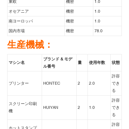
東欧
機密
1.0
オセアニア
機密
1.0
南ヨーロッパ
機密
1.0
国内市場
機密
78.0
生産機械：
ブランド & モデ
マシン名
量
使用年数
状態
ル番号
許容
プリンター
HONTEC
2
2.0
でき
る
許容
スクリーン印刷
HUIYAN
2
1.0
でき
機
る
許容
ホットスタンプ