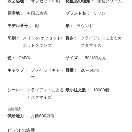
表面処理：
オフセット印刷
化粧品の種類：
化粧クリーム
原産地：
中国広東省
ブランド名：
リソン
モデル番号：
顔
形：
ラウンド
印刷：
スリック/オフセット/
長さ：
クライアントによるカ
ホットスタンプ
スタマイズ
色：
CMYK
サイズ：
50*150んん
キャップ：
プメヘッドキャッ
容量：
20～50ml
プ
シール：
クライアントによる
最小注文数：
10000個
カスタマイズ
供給能力
供給能力：
月間600万個
ビデオの説明