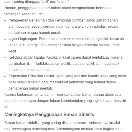
alami sering dianggap "asli" dan "murni".
Namun, penggunaan bahan-bahan alami menghadirkan beberapa
tantangan keberlanjutan:
Pemanenan Berlebihan dan Penipisan Sumber Daya: Bahan-bahan
alami populer seperti cendana dan gaharu telah dieksploitasi secara
berlebihan hingga hampir punah.
Jejak Lingkungan: Beberapa tanaman membutuhkan sejumlah besar air,
lahan, atau energi untuk menghasilkan minyak esensial dalam jumlah
kecil.
Ketidakstabilan Rantai Pasokan: Hasil panen dapat berfluktuasi karena
perubahan iklim, ketidakstabilan politik, atau penyakit, sehingga tidak
dapat diandalkan dan mahal.
Kepedulian Etika dan Sosial: Upah yang adil dan kondisi kerja yang aman
tidak selalu terjamin bagi masyarakat pertanian yang terlibat dalam
pemanenan bahan mentah.
Karena tantangan-tantangan ini, mengandalkan bahan-bahan alami saja
dapat bertentangan dengan tujuan keberlanjutan yang ingin dicapai industri
ini.
Meningkatnya Penggunaan Bahan Sintetis
Bahan-bahan sintetis—yang sering disalahpahami—sebenarnya krusial
bagi wewangian berkelanjutan. Dikembangkan melalui kimia tingkat lanjut,