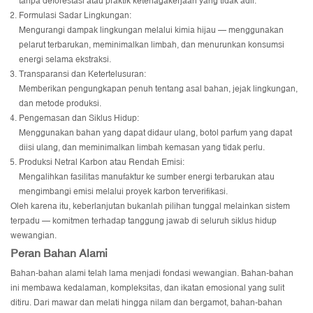
tanpa deforestasi atau praktik ketenagakerjaan yang tidak adil.
Formulasi Sadar Lingkungan:
Mengurangi dampak lingkungan melalui kimia hijau — menggunakan
pelarut terbarukan, meminimalkan limbah, dan menurunkan konsumsi
energi selama ekstraksi.
Transparansi dan Ketertelusuran:
Memberikan pengungkapan penuh tentang asal bahan, jejak lingkungan,
dan metode produksi.
Pengemasan dan Siklus Hidup:
Menggunakan bahan yang dapat didaur ulang, botol parfum yang dapat
diisi ulang, dan meminimalkan limbah kemasan yang tidak perlu.
Produksi Netral Karbon atau Rendah Emisi:
Mengalihkan fasilitas manufaktur ke sumber energi terbarukan atau
mengimbangi emisi melalui proyek karbon terverifikasi.
Oleh karena itu, keberlanjutan bukanlah pilihan tunggal melainkan sistem
terpadu — komitmen terhadap tanggung jawab di seluruh siklus hidup
wewangian.
Peran Bahan Alami
Bahan-bahan alami telah lama menjadi fondasi wewangian. Bahan-bahan
ini membawa kedalaman, kompleksitas, dan ikatan emosional yang sulit
ditiru. Dari mawar dan melati hingga nilam dan bergamot, bahan-bahan