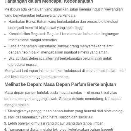
Tantangan dalam Mencapai Keberlanjutan
Meskipun ada kemajuan yang signifikan, jalan menuju industri wewangian
yang berkelanjutan bukannya tanpa kendala:
Hambatan Biaya: Bahan yang berkelanjutan dan proses bioteknologi
seringkali memiliki biaya awal yang lebih tinggi.
Kompleksitas Regulasi: Regulasi keselamatan bahan dan lingkungan
internasional sangat bervariasi.
Kesalahpahaman Konsumen: Banyak orang menyamakan “alami”
dengan “lebih baik”, mengabaikan manfaat sintetis yang aman.
Skalabilitas: Beberapa alternatif berkelanjutan belum layak untuk
diproduksi massal.
Mengatasi tantangan ini memerlukan kolaborasi di seluruh rantai nilai — dari
ahli kimia bahan hingga pemasar merek.
Melihat ke Depan: Masa Depan Parfum Berkelanjutan
Masa depan parfum terletak pada inovasi cerdas — di mana kreativitas
bertemu dengan tanggung jawab. Selama dekade mendatang, kita dapat
mengharapkan:
Meningkatnya penggunaan bahan-bahan yang berasal dari bioteknologi.
Fasilitas manufaktur yang netral karbon dan sadar air.
Lebih banyak formulasi yang didaur ulang dan tanpa limbah.
Transparansi digital melalui teknologi keterlacakan bahan (seperti