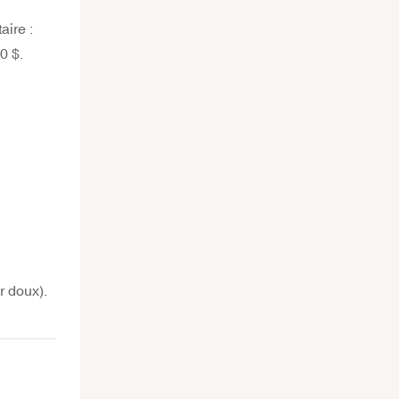
aire :
0 $.
r doux).