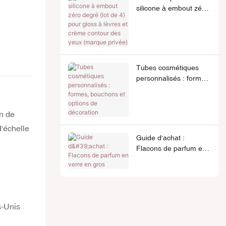
silicone à embout zéro
degré (lot de 4) pour
gloss à lèvres et crème
contour des yeux
(marque privée)
Tubes cosmétiques
personnalisés : formes,
bouchons et options de
décoration
n de
'échelle
Guide d'achat :
Flacons de parfum en
verre en gros
s-Unis