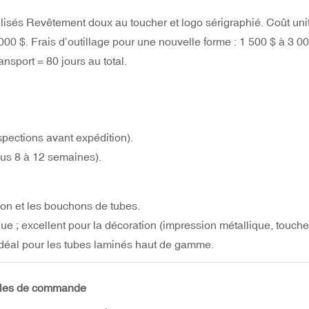
lisés
Revêtement doux au toucher et logo sérigraphié. Coût unit
000 $. Frais d’outillage pour une nouvelle forme : 1 500 $ à 3 00
ansport = 80 jours au total.
spections avant expédition).
ous 8 à 12 semaines).
on et les bouchons de tubes.
; excellent pour la décoration (impression métallique, touche
idéal pour les tubes laminés haut de gamme.
imales de commande