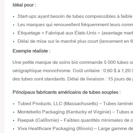
Idéal pour :
Start-ups ayant besoin de tubes compressibles à faibl
Les marques qui renouvellent fréquemment leurs comm
Étiquetage « Fabriqué aux États-Unis » (avantage mar
Délai de mise sur le marché plus court (lancement en 
Exemple réaliste :
Une petite marque de soins bio commande 5 000 tubes s
sérigraphique monochrome. Coût unitaire : 0,60 $ à 1,20 $.
des tubes sont standards. Délai de livraison : 15 jours de p
Principaux fabricants américains de tubes souples :
Tubed Products, LLC (Massachusetts) – Tubes laminés e
Montebello Packaging (Kentucky et Virginie) – Tubes en 
Raepak (Californie) – Faibles quantités minimales de c
Viva Healthcare Packaging (Illinois) – Large gamme de 