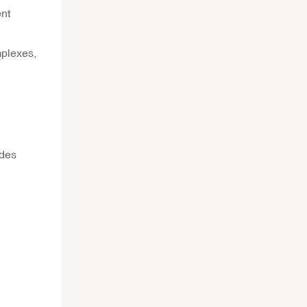
nt
mplexes,
 des