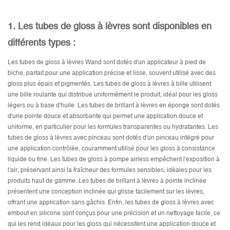
1. Les tubes de gloss à lèvres sont disponibles en
différents types :
Les tubes de gloss à lèvres Wand sont dotés d'un applicateur à pied de
biche, parfait pour une application précise et lisse, souvent utilisé avec des
gloss plus épais et pigmentés. Les tubes de gloss à lèvres à bille utilisent
une bille roulante qui distribue uniformément le produit, idéal pour les gloss
légers ou à base d'huile. Les tubes de brillant à lèvres en éponge sont dotés
d'une pointe douce et absorbante qui permet une application douce et
uniforme, en particulier pour les formules transparentes ou hydratantes. Les
tubes de gloss à lèvres avec pinceau sont dotés d'un pinceau intégré pour
une application contrôlée, couramment utilisé pour les gloss à consistance
liquide ou fine. Les tubes de gloss à pompe airless empêchent l'exposition à
l'air, préservant ainsi la fraîcheur des formules sensibles, idéales pour les
produits haut de gamme. Les tubes de brillant à lèvres à pointe inclinée
présentent une conception inclinée qui glisse facilement sur les lèvres,
offrant une application sans gâchis. Enfin, les tubes de gloss à lèvres avec
embout en silicone sont conçus pour une précision et un nettoyage facile, ce
qui les rend idéaux pour les gloss qui nécessitent une application douce et