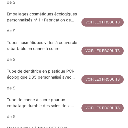
de
$
Emballages cosmétiques écologiques
personnalisés n° 1 : Fabrication de
VOIR LES PRODUITS
tubes souples en plastique PCR
de
$
(services OEM)
Tubes cosmétiques vides à couvercle
rabattable en canne à sucre
VOIR LES PRODUITS
de
$
Tube de dentifrice en plastique PCR
écologique D35 personnalisé avec
VOIR LES PRODUITS
bouchon à rabat bicolore
de
$
Tube de canne à sucre pour un
emballage durable des soins de la
VOIR LES PRODUITS
peau
de
$