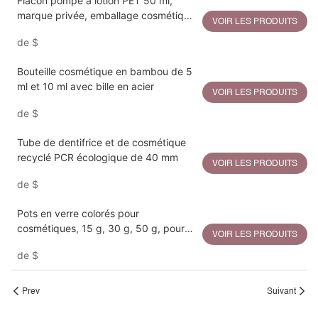
Flacon pompe à lotion PET 50 ml,
marque privée, emballage cosmétique
VOIR LES PRODUITS
en bambou
de
$
Bouteille cosmétique en bambou de 5
ml et 10 ml avec bille en acier
VOIR LES PRODUITS
de
$
Tube de dentifrice et de cosmétique
recyclé PCR écologique de 40 mm
VOIR LES PRODUITS
de
$
Pots en verre colorés pour
cosmétiques, 15 g, 30 g, 50 g, pour
VOIR LES PRODUITS
crème pour le visage et les yeux
de
$
Prev
Suivant