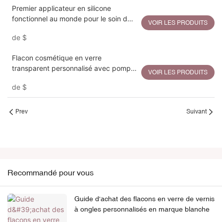
Premier applicateur en silicone
fonctionnel au monde pour le soin du
VOIR LES PRODUITS
cuir chevelu, flacon de massage en
de
$
plastique
Flacon cosmétique en verre
transparent personnalisé avec pompe
VOIR LES PRODUITS
et bouchon à vis en ABS/PP, 25 ml
de
$
Prev
Suivant
Recommandé pour vous
Guide d'achat des flacons en verre de vernis
à ongles personnalisés en marque blanche