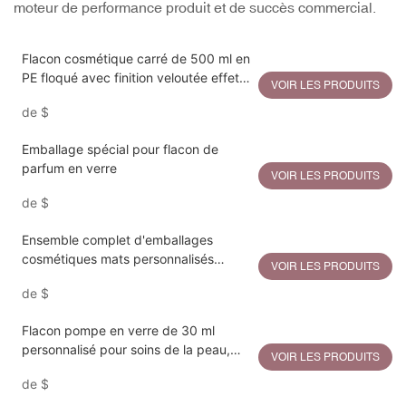
moteur de performance produit et de succès commercial.
Flacon cosmétique carré de 500 ml en
PE floqué avec finition veloutée effet
VOIR LES PRODUITS
daim
de
$
Emballage spécial pour flacon de
parfum en verre
VOIR LES PRODUITS
de
$
Ensemble complet d'emballages
cosmétiques mats personnalisés
VOIR LES PRODUITS
comprenant un tube souple en
de
$
plastique, un flacon pompe, un pot de
luxe et un flacon airless.
Flacon pompe en verre de 30 ml
personnalisé pour soins de la peau,
VOIR LES PRODUITS
avec bouchon métallique plaqué.
de
$